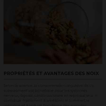
PROPRIÉTÉS ET AVANTAGES DES NOIX
Selon la science, la consommation régulière de ce
superaliment est bénéfique pour les systèmes
nerveux, digestif, cardiovasculaire et reproducteur. Il
contribue également à améliorer le sommeil, la
mémoire et à réduire l'incidence des maladies