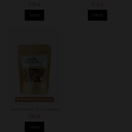
7,73 €
9,13 €
View
View
Rupture de stock
Sachet kraft Noix pelées
1,82 €
View