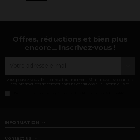
Offres, réductions et bien plus
encore... Inscrivez-vous !
Vous pouvez vous désinscrire à tout moment. Vous trouverez pour cela
nos informations de contact dans les conditions d'utilisation du site.
J'accepte les
conditions générales et politique de confidentialité
INFORMATION
Contact us