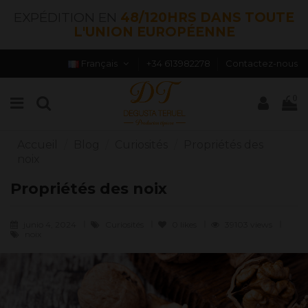
EXPÉDITION EN
48/120HRS DANS TOUTE
L'UNION EUROPÉENNE
Français
+34 613982278
Contactez-nous
0
Accueil
Blog
Curiosités
Propriétés des
noix
Propriétés des noix
junio 4, 2024
Curiosités
0
likes
39103 views
noix