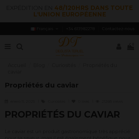
EXPÉDITION EN
48/120HRS DANS TOUTE
L'UNION EUROPÉENNE
Français
+34 613982278
Contactez-nous
0
Accueil
Blog
Curiosités
Propriétés du
caviar
Propriétés du caviar
enero 11, 2025
Curiosités
0
likes
21268 views
PROPRIÉTÉS DU CAVIAR
Le caviar est un produit gastronomique très apprécié
pour sa saveur, mais il est également bénéfique pour