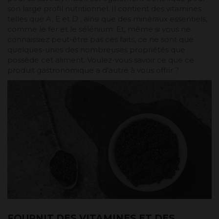
son large profil nutritionnel. Il contient des vitamines
telles que A, E et D ; ainsi que des minéraux essentiels,
comme le fer et le sélénium. Et, même si vous ne
connaissiez peut-être pas ces faits, ce ne sont que
quelques-unes des nombreuses propriétés que
possède cet aliment. Voulez-vous savoir ce que ce
produit gastronomique a d'autre à vous offrir ?
FOURNIT DES VITAMINES ET DES