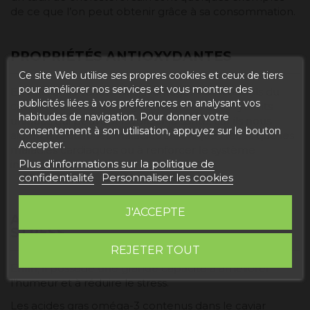
de ce que l’on peut obtenir grâce à sa consommation.
PROPRIÉTÉS ANTIOXYDANTES
Ce site Web utilise ses propres cookies et ceux de tiers
pour améliorer nos services et vous montrer des
En plus de la variété des avantages nutritionnels du
publicités liées à vos préférences en analysant vos
caviar, nous trouvons également des antioxydants
habitudes de navigation. Pour donner votre
uniques qui peuvent favoriser la santé, car ils nous
consentement à son utilisation, appuyez sur le bouton
aident à réduire les maladies chroniques telles que les
Accepter.
maladies cardiaques ou à renforcer le système
Plus d'informations sur la politique de
immunitaire.
confidentialité
Personnaliser les cookies
J'ACCEPTE
AMÉLIORER L'HUMEUR ET RÉDUIRE LE
STRESS
REJETER TOUT
Enfin, il possède une grande capacité à améliorer
l’humeur et à réduire le stress.
Les acides gras oméga-3 contenus dans le caviar