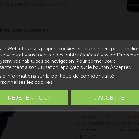
duits gourmands de tous les
bier, charcuterie et
esturgeon
ite Web utilise ses propres cookies et ceux de tiers pour amélior
onfitures gourmandes et
services et vous montrer des publicités liées à vos préférences 
lysant vos habitudes de navigation. Pour donner votre
autres produits de canard
sentement à son utilisation, appuyez sur le bouton Accepter.
s d'informations sur la politique de confidentialité
rsonnaliser les cookies
Chez Degusta Teruel, nous s
REJETER TOUT
J'ACCEPTE
professionnels. Les cadeaux
nous créons nos lots pour
nos produits et créons
pani
nous considérons des valeurs
pour tous les types de budg
premium.