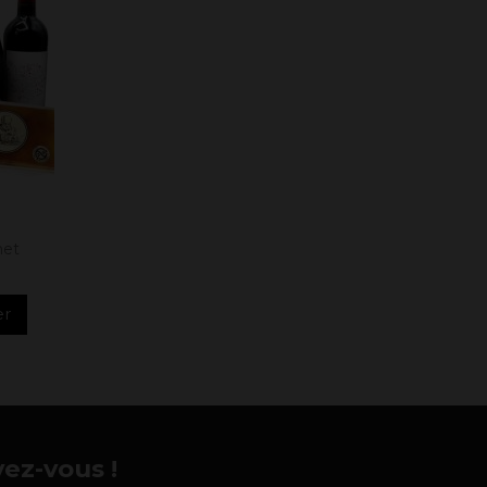
met
er
vez-vous !