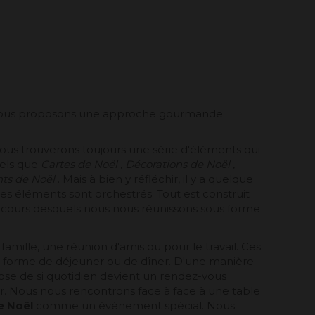
és, nous proposons une approche gourmande.
nous trouverons toujours une série d'éléments qui
els que
Cartes de Noël
,
Décorations de Noël
,
ts de Noël
. Mais à bien y réfléchir, il y a quelque
s éléments sont orchestrés. Tout est construit
cours desquels nous nous réunissons sous forme
amille, une réunion d'amis ou pour le travail. Ces
s forme de déjeuner ou de dîner. D'une manière
ose de si quotidien devient un rendez-vous
r. Nous nous rencontrons face à face à une table
e Noël
comme un événement spécial. Nous