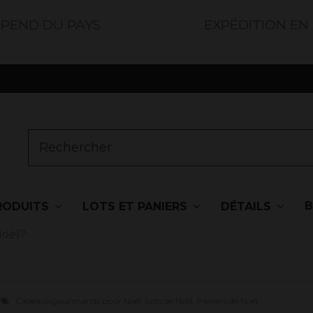
ÉPEND DU PAYS
EXPÉDITION EN
RODUITS
LOTS ET PANIERS
DÉTAILS
Noël?
Cadeaux gourmands pour Noël, Lots de Noël, Paniers de Noël