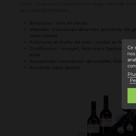
table, nous vous proposons un large choix de pro
groupes alimentaires :
Boissons : Vins et cavas
Viandes : saucisses diverses, produits de gi
charcuterie
Poissons et fruits de mer : caviar et fumé 
Ce s
Confiseries : nougat, douceurs typiques, c
nos 
miel
ana
Conserves : conserves de volaille, foie et 
con
Produits sans gluten
Plu
Pe