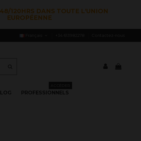
48/120HRS DANS TOUTE L'UNION
EUROPÉENNE
Français
+34 613982278
Contactez-nous
ACCÉDER
BLOG
PROFESSIONNELS