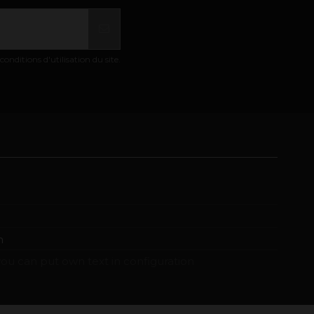
nditions d'utilisation du site.
m
ou can put own text in configuration