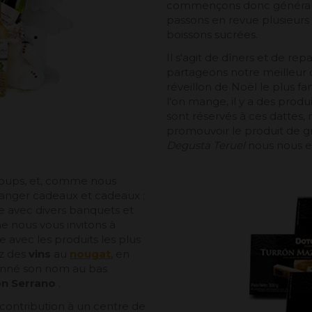
commençons donc généralem
passons en revue plusieurs 
boissons sucrées.
Il s'agit de dîners et de re
partageons notre meilleur c
réveillon de Noël le plus f
l'on mange, il y a des prod
sont réservés à ces dattes, 
promouvoir le produit de g
Degusta Teruel
nous nous 
coups, et, comme nous
changer cadeaux et cadeaux ;
avec divers banquets et
ne
nous vous invitons à
 avec les produits les plus
ez des
vins
au
nougat
, en
onné son nom au bas
n Serrano
.
ontribution à un centre de