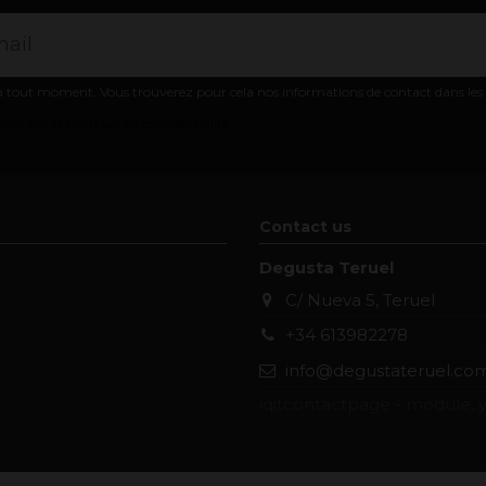
 tout moment. Vous trouverez pour cela nos informations de contact dans les co
nérales et politique de confidentialité
Contact us
Degusta Teruel
C/ Nueva 5, Teruel
+34 613982278
info@degustateruel.co
iqitcontactpage - module, y