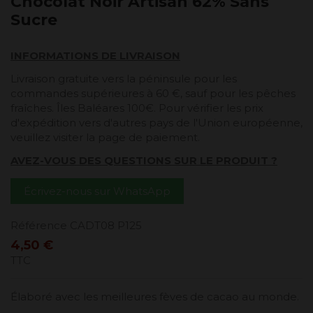
Chocolat Noir Artisan 62% Sans
Sucre
INFORMATIONS DE LIVRAISON
Livraison gratuite vers la péninsule pour les
commandes supérieures à 60 €, sauf pour les pêches
fraîches. Îles Baléares 100€. Pour vérifier les prix
d'expédition vers d'autres pays de l'Union européenne,
veuillez visiter la page de paiement.
AVEZ-VOUS DES QUESTIONS SUR LE PRODUIT ?
Écrivez-nous sur WhatsApp
Référence
CADT08 P125
4,50 €
TTC
Élaboré avec les meilleures fèves de cacao au monde.