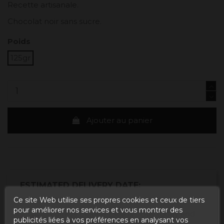
Recette artisanale.
Chocolat noir sans sucre.
Poids
125gr
Ajouter au panier
ESTIMATED DELIVERY DATE:
Ce site Web utilise ses propres cookies et ceux de tiers
pour améliorer nos services et vous montrer des
Buy today
and
Correos Express España -
publicités liées à vos préférences en analysant vos