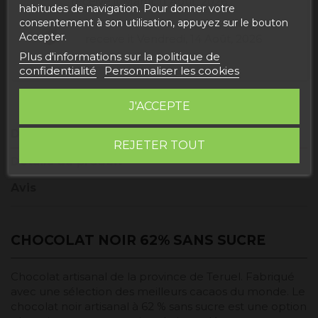
receive it
Mardi, 11 Août, 2026
habitudes de navigation. Pour donner votre
consentement à son utilisation, appuyez sur le bouton
Buy today
and
UPS Standard Europa -
Accepter.
receive it
Vendredi, 14 Août, 2026
Plus d'informations sur la politique de
confidentialité
Personnaliser les cookies
J'ACCEPTE
Description
REJETER TOUT
Détails du produit
Avis
CHOCOLAT NOIR 62% SANS SUCRE
Chocolat artisanal de la province de Teruel. Fabriqué
avec une sélection des meilleurs cacaos du monde. Le
chocolat noir artisanal à 62 % sans sucre est une option