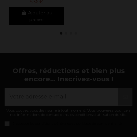
5,36 €
Ajouter au
panier
Offres, réductions et bien plus
encore... Inscrivez-vous !
Vous pouvez vous désinscrire à tout moment. Vous trouverez pour cela
nos informations de contact dans les conditions d'utilisation du site.
J'accepte les
conditions générales et politique de confidentialité