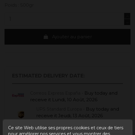
Poids : 500gr
Ajouter au panier
ESTIMATED DELIVERY DATE:
Buy today
and
Correos Express España -
receive it
Lundi, 10 Août, 2026
Buy today
and
UPS Standard Europa -
receive it
Jeudi, 13 Août, 2026
Ce site Web utilise ses propres cookies et ceux de tiers
pour améliorer nos services et vous montrer des