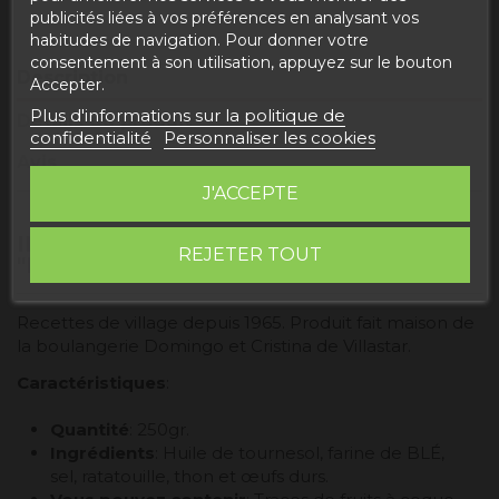
publicités liées à vos préférences en analysant vos
habitudes de navigation. Pour donner votre
consentement à son utilisation, appuyez sur le bouton
Description
Accepter.
Plus d'informations sur la politique de
Détails du produit
confidentialité
Personnaliser les cookies
Avis
J'ACCEPTE
INFORMATION SUR LE PRODUIT
REJETER TOUT
"EMPANADA AU THON"
Recettes de village depuis 1965. Produit fait maison de
la boulangerie Domingo et Cristina de Villastar.
Caractéristiques
:
Quantité
: 250gr.
Ingrédients
: Huile de tournesol, farine de BLÉ,
sel, ratatouille, thon et œufs durs.