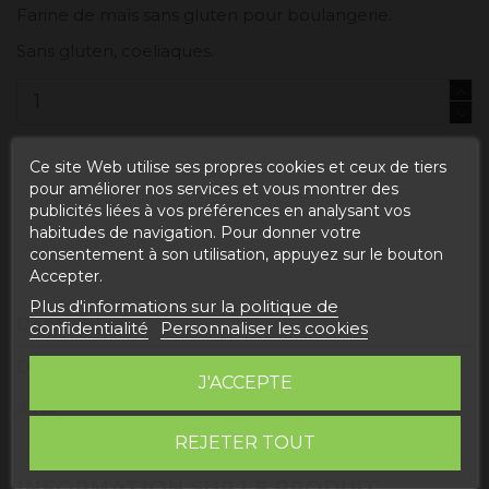
Farine de maïs sans gluten pour boulangerie.
Sans gluten, coeliaques.
Ajouter au panier
Ce site Web utilise ses propres cookies et ceux de tiers
pour améliorer nos services et vous montrer des
publicités liées à vos préférences en analysant vos
habitudes de navigation. Pour donner votre
consentement à son utilisation, appuyez sur le bouton
Accepter.
Plus d'informations sur la politique de
Description
confidentialité
Personnaliser les cookies
Détails du produit
J'ACCEPTE
Avis
REJETER TOUT
INFORMATION SUR LE PRODUIT