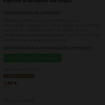
Farine d'amidon de maïs
INFORMATIONS DE LIVRAISON
Livraison gratuite vers la péninsule pour les
commandes supérieures à 60 €, sauf pour les pêches
fraîches. Îles Baléares 100€. Pour vérifier les prix
d'expédition vers d'autres pays de l'Union européenne,
veuillez visiter la page de paiement.
AVEZ-VOUS DES QUESTIONS SUR LE PRODUIT ?
Écrivez-nous sur WhatsApp
Référence
ISGDT02
Rupture de stock
2,85 €
TTC
Poids net : 1000gr