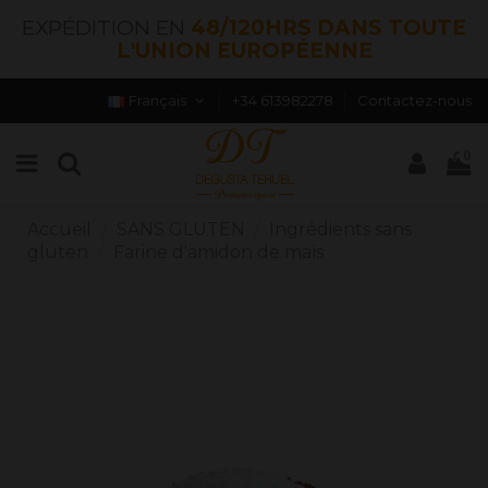
EXPÉDITION EN
48/120HRS DANS TOUTE
L'UNION EUROPÉENNE
Français
+34 613982278
Contactez-nous
0
Accueil
SANS GLUTEN
Ingrédients sans
gluten
Farine d'amidon de maïs