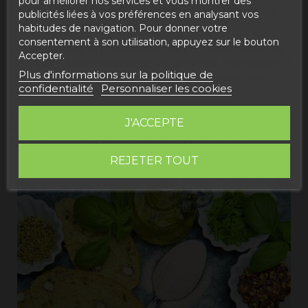
pour améliorer nos services et vous montrer des
être objectivées. Cependant, il peut également n'y
publicités liées à vos préférences en analysant vos
avoir aucun symptôme.
habitudes de navigation. Pour donner votre
consentement à son utilisation, appuyez sur le bouton
Actuellement, la prévalence chez les Européens est
Accepter.
de 1% et touche davantage les femmes. Pour poser le
Plus d'informations sur la politique de
diagnostic définitif, il est nécessaire d'obtenir une
confidentialité
Personnaliser les cookies
biopsie intestinale.
La plupart des patients rapportent une nette
J'ACCEPTE
amélioration de la maladie lorsqu'ils suivent un régime
sans gluten, c'est donc le meilleur traitement.
REJETER TOUT