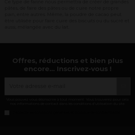
Ce type de farine nous permettra de créer de grandes
pâtes, de faire des pâtes ou de cuire notre propre
pain, entre autres. Même, la poudre de cacao peut
être utilisée pour faire cuire des biscuits ou du sucré et
aussi, mélangée avec du lait.
Offres, réductions et bien plus
encore... Inscrivez-vous !
Vous pouvez vous désinscrire à tout moment. Vous trouverez pour cela
nos informations de contact dans les conditions d'utilisation du site.
J'accepte les
conditions générales et politique de confidentialité