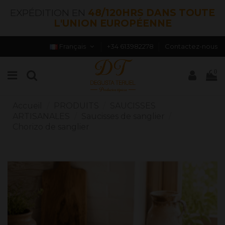
EXPÉDITION EN
48/120HRS DANS TOUTE
L'UNION EUROPÉENNE
Français
+34 613982278
Contactez-nous
0
Accueil
PRODUITS
SAUCISSES
ARTISANALES
Saucisses de sanglier
Chorizo ​​de sanglier