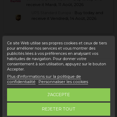
receive it
Mardi, 11 Août, 2026
Buy today
and
UPS Standard Europa -
receive it
Vendredi, 14 Août, 2026
Ce site Web utilise ses propres cookies et ceux de tiers
pour améliorer nos services et vous montrer des
Description
publicités liées à vos préférences en analysant vos
habitudes de navigation. Pour donner votre
Détails du produit
consentement à son utilisation, appuyez sur le bouton
Accepter.
Avis
Plus d'informations sur la politique de
confidentialité
Personnaliser les cookies
INFORMATION PRODUIT "CHORIZO DE
J'ACCEPTE
SANGLIER"
REJETER TOUT
Poids
: 300 grammes