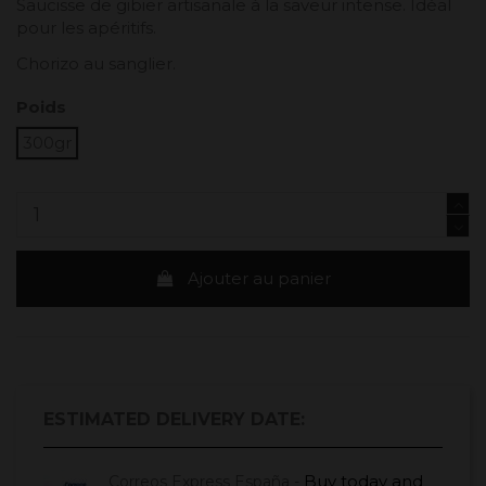
Saucisse de gibier artisanale à la saveur intense. Idéal
pour les apéritifs.
Chorizo ​​au sanglier.
Poids
300gr
Ajouter au panier
ESTIMATED DELIVERY DATE:
Buy today
and
Correos Express España -