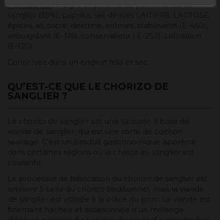
Ingrédients
: Maigre et poitrine de porc, viande de
sanglier (35%), paprika, sel, dérivés LAITIERS, LACTOSE,
épices, ail, sucre, dextrine, arômes, stabilisants (E-450),
antioxydant (E-316), conservateur ( E-252), coloration
(E-120).
Conservez dans un endroit frais et sec
QU’EST-CE QUE LE CHORIZO DE
SANGLIER ?
Le chorizo de sanglier est une saucisse à base de
viande de sanglier, qui est une sorte de cochon
sauvage. C'est un produit gastronomique apprécié
dans certaines régions où la chasse au sanglier est
courante.
Le processus de fabrication du chorizo de sanglier est
similaire à celui du chorizo traditionnel, mais la viande
de sanglier est utilisée à la place du porc. La viande est
finement hachée et assaisonnée d'un mélange
d'épices, comme du paprika, du sel et d'autres herbes