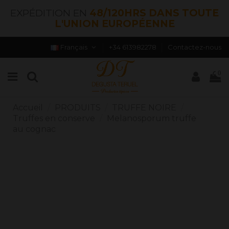
EXPÉDITION EN
48/120HRS DANS TOUTE
L'UNION EUROPÉENNE
Français
+34 613982278
Contactez-nous
0
Accueil
PRODUITS
TRUFFE NOIRE
Truffes en conserve
Melanosporum truffe
au cognac