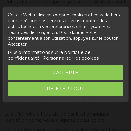
L'utilisation de cette type Le produit est généralement
un exhausteur, il doit donc être ajouté au four, avec
tous les types de viandes et de poissons.
Ce site Web utilise ses propres cookies et ceux de tiers
pour améliorer nos services et vous montrer des
publicités liées à vos préférences en analysant vos
INFORMATION PRODUIT "TRUFFE
MELANOSPORUM AU BRANDY"
habitudes de navigation. Pour donner votre
consentement à son utilisation, appuyez sur le bouton
Accepter.
Sans conservateurs ni colorants.
Plus d'informations sur la politique de
Récipient en verre.
confidentialité
Personnaliser les cookies
Date d'expiration
: 5 ans.
J'ACCEPTE
Conserver dans un endroit frais et sec, une fois ouvert,
conservez-le toujours au réfrigérateur.
REJETER TOUT
QU’EST-CE QUE LA TRUFFE
MELANOSPORUM DANS LE BRANDY?
La truffe noire à l'eau-de-vie est le champignon
récolté en conserve, à la liqueur d'eau-de-vie.
Cette combinaison est idéale à tout moment et donne