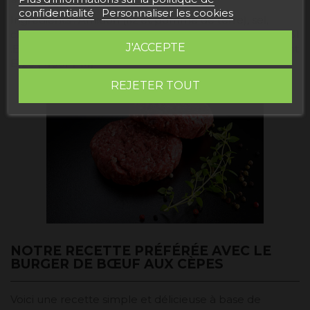
confidentialité
Personnaliser les cookies
Ingrédients : Amidon (riz et pomme de terre), sel,
champignons déshydratés, arômes, antioxydants (E-331
J'ACCEPTE
.E300), conservateur (E-221) (0,64%) (SULFITE), colorant
E120 (<100PPM)
REJETER TOUT
NOTRE RECETTE PRÉFÉRÉE AVEC LE
BURGER DE BŒUF AUX CÈPES
Voici une recette simple et délicieuse à base de