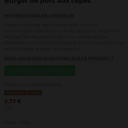
Burger de porc aux cèpes
INFORMATIONS DE LIVRAISON
Livraison gratuite vers la péninsule pour les
commandes supérieures à 60 €, sauf pour les pêches
fraîches. Îles Baléares 100€. Pour vérifier les prix
d'expédition vers d'autres pays de l'Union européenne,
veuillez visiter la page de paiement.
AVEZ-VOUS DES QUESTIONS SUR LE PRODUIT ?
Écrivez-nous sur WhatsApp
Référence
CFDT008 P200
Rupture de stock
2,73 €
TTC
Poids : 200g