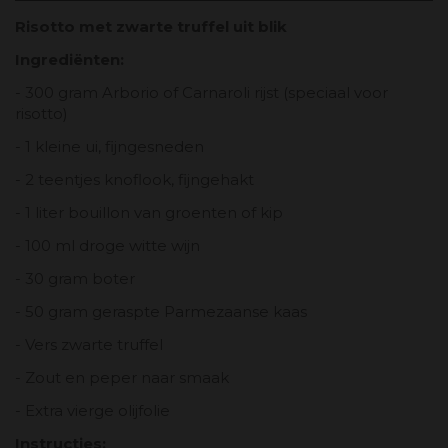
Risotto met zwarte truffel uit blik
Ingrediënten:
- 300 gram Arborio of Carnaroli rijst (speciaal voor
risotto)
- 1 kleine ui, fijngesneden
- 2 teentjes knoflook, fijngehakt
- 1 liter bouillon van groenten of kip
- 100 ml droge witte wijn
- 30 gram boter
- 50 gram geraspte Parmezaanse kaas
- Vers zwarte truffel
- Zout en peper naar smaak
- Extra vierge olijfolie
Instructies: