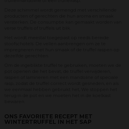
truffelmandoline of een truffelrasp.
Deze schimmel wordt gemengd met verschillende
producten of gerechten die hun aroma en smaak
versterken. De consumptie kan gemaakt worden van
verse truffels of truffels uit blik.
Het wordt meestal toegepast op reeds bereide
stoofschotels. De vellen aanbrengen om ze te
impregneren met hun smaak of de truffel raspen op
dezelfde gerechten.
Om de ingeblikte truffel te gebruiken, moeten we de
pot openen die het bevat, de truffel verwijderen,
raspen of lamineren met een mandoline of speciale
rasp, zodat de truffel correct wordt gesneden, en als
we eenmaal hebben gebruikt het, We stoppen het
terug in de pot en we moeten het in de koelkast
bewaren.
ONS FAVORIETE RECEPT MET
WINTERTRUFFEL IN HET SAP