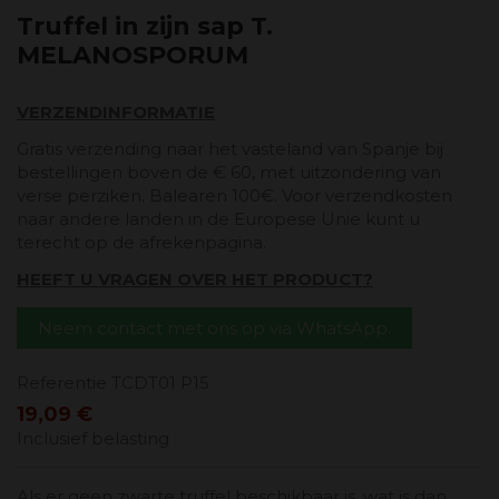
Truffel in zijn sap T.
MELANOSPORUM
VERZENDINFORMATIE
Gratis verzending naar het vasteland van Spanje bij
bestellingen boven de € 60, met uitzondering van
verse perziken. Balearen 100€. Voor verzendkosten
naar andere landen in de Europese Unie kunt u
terecht op de afrekenpagina.
HEEFT U VRAGEN OVER HET PRODUCT?
Neem contact met ons op via WhatsApp.
Referentie
TCDT01 P15
19,09 €
Inclusief belasting
Als er geen zwarte truffel beschikbaar is, wat is dan