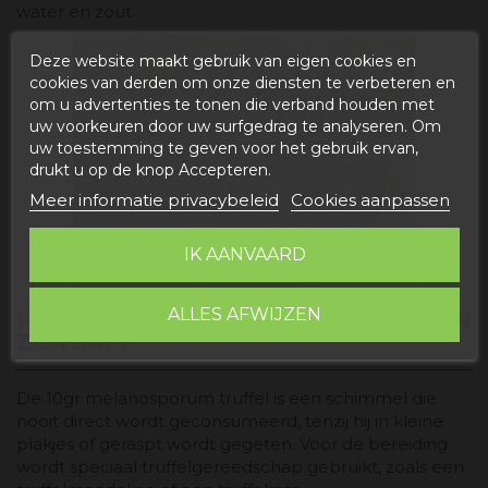
water en zout.
Deze website maakt gebruik van eigen cookies en
cookies van derden om onze diensten te verbeteren en
om u advertenties te tonen die verband houden met
uw voorkeuren door uw surfgedrag te analyseren. Om
uw toestemming te geven voor het gebruik ervan,
drukt u op de knop Accepteren.
Meer informatie privacybeleid
Cookies aanpassen
IK AANVAARD
ALLES AFWIJZEN
HOE GEBRUIK JE DE WINTERTRUFFEL IN
ZIJN SAP?
De 10gr melanosporum truffel is een schimmel die
nooit direct wordt geconsumeerd, tenzij hij in kleine
plakjes of geraspt wordt gegeten. Voor de bereiding
wordt speciaal truffelgereedschap gebruikt, zoals een