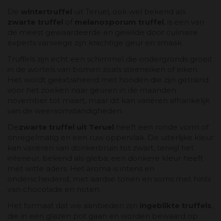
De
wintertruffel
uit Teruel, ook wel bekend als
zwarte truffel
of
melanosporum truffel
, is een van
de meest gewaardeerde en gewilde door culinaire
experts vanwege zijn krachtige geur en smaak.
Truffels zijn echt een schimmel die ondergronds groeit
in de wortels van bomen zoals steeneiken of eiken.
Het wordt geëxtraheerd met honden die zijn getraind
voor het zoeken naar geuren in de maanden
november tot maart, maar dit kan variëren afhankelijk
van de weersomstandigheden.
De
zwarte truffel uit Teruel
heeft een ronde vorm of
onregelmatig en een ruw oppervlak. De uiterlijke kleur
kan variëren van donkerbruin tot zwart, terwijl het
interieur, bekend als gleba, een donkere kleur heeft
met witte aders. Het aroma is intens en
onderscheidend, met aardse tonen en soms met hints
van chocolade en noten.
Het formaat dat we aanbieden zijn
ingeblikte truffels
,
die in een glazen pot gaan en worden bewaard op