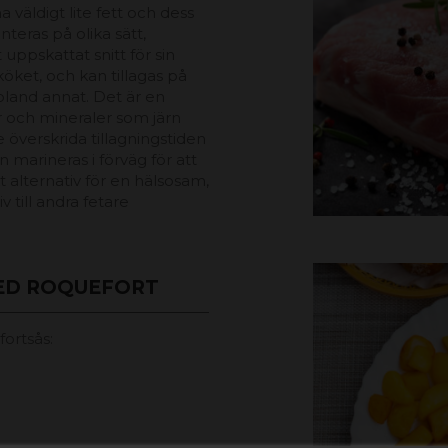
väldigt lite fett och dess
teras på olika sätt,
t uppskattat snitt för sin
köket, och kan tillagas på
r, bland annat. Det är en
er och mineraler som järn
 överskrida tillagningstiden
n marineras i förväg för att
alternativ för en hälsosam,
v till andra fetare
MED ROQUEFORT
fortsås: