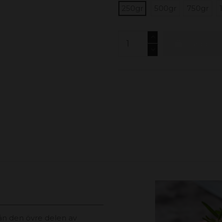
250gr
500gr
750gr
Lägg till
rån den övre delen av