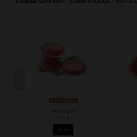
KUNDER SOM KÖPT DENNA PRODUKT KÖPTE 
Slut i Lager
Kalvburgare
5,77 €
View