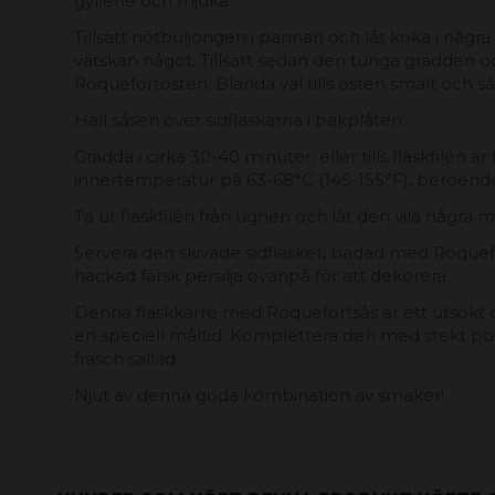
gyllene och mjuka.
Tillsätt nötbuljongen i pannan och låt koka i några
vätskan något. Tillsätt sedan den tunga grädden 
Roquefortosten. Blanda väl tills osten smält och 
Häll såsen över sidfläskarna i bakplåten.
Grädda i cirka 30-40 minuter, eller tills fläskfilén är
innertemperatur på 63-68°C (145-155°F), beroende
Ta ut fläskfilén från ugnen och låt den vila några 
Servera den skivade sidfläsket, badad med Roquefor
hackad färsk persilja ovanpå för att dekorera.
Denna fläskkarré med Roquefortsås är ett utsökt o
en speciell måltid. Komplettera den med stekt pot
fräsch sallad.
Njut av denna goda kombination av smaker!