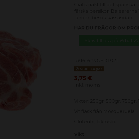
Gratis frakt till det spanska
färska persikor. Balearerna 1
länder, besök kassasidan.
HAR DU FRÅGOR OM PRO
Skriv till oss på Whats
Referens
CFDT021
Slut i Lager
3,75 €
Inkl. moms
Vikter: 250gr. 500gr, 750gr, 
Vit fläsk från Mosqueruela.
Glutenfri, laktosfri.
Vikt