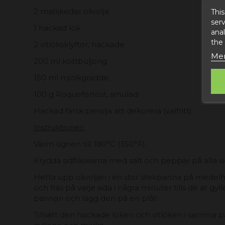
2 matskedar olivolja
This
serv
1 hackad lök
anal
the
2 vitlöksklyftor, hackade
Mer
200 ml köttbuljong
150 ml mjölkgrädde
100 g Roquefortost, smulad
Hackad färsk persilja att dekorera (valfritt)
Instruktioner:
Värm ugnen till 180°C (350°F).
Krydda sidfläskarna med salt och peppar på alla si
Hetta upp olivoljan i en stor stekpanna på medelh
och fräs på varje sida i några minuter tills de är gyll
pannan och lägg den på en plåt.
Tillsätt den hackade löken och vitlöken i samma pa