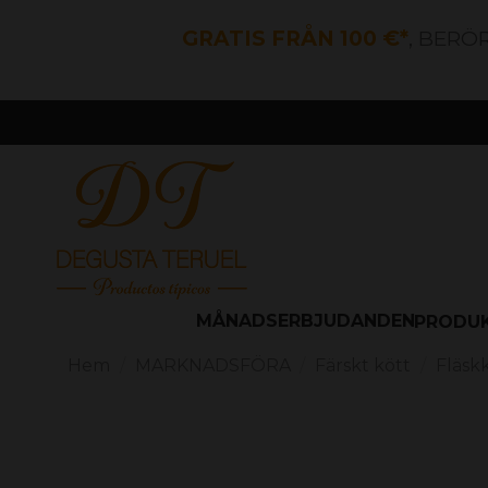
GRATIS FRÅN 100 €*
, BERÖ
MÅNADSERBJUDANDEN
PRODU
Hem
MARKNADSFÖRA
Färskt kött
Fläsk