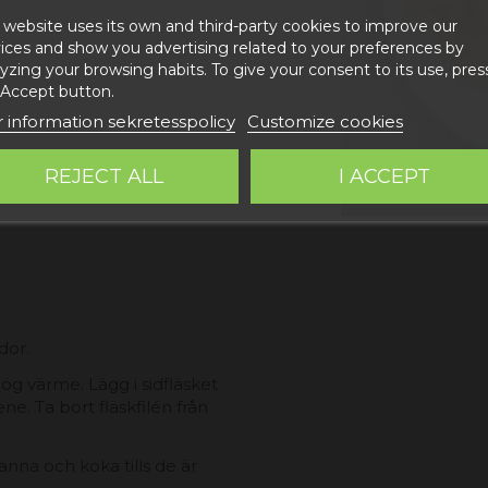
 website uses its own and third-party cookies to improve our
ices and show you advertising related to your preferences by
yzing your browsing habits. To give your consent to its use, pres
 Accept button.
 information sekretesspolicy
Customize cookies
REJECT ALL
I ACCEPT
dor.
ög värme. Lägg i sidfläsket
ene. Ta bort fläskfilén från
nna och koka tills de är