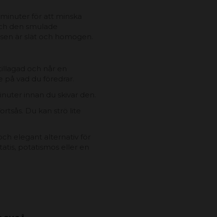
 minuter för att minska
och den smulade
såsen är slät och homogen.
 tillagad och når en
 på vad du föredrar.
minuter innan du skivar den.
tsås. Du kan strö lite
ch elegant alternativ för
atis, potatismos eller en