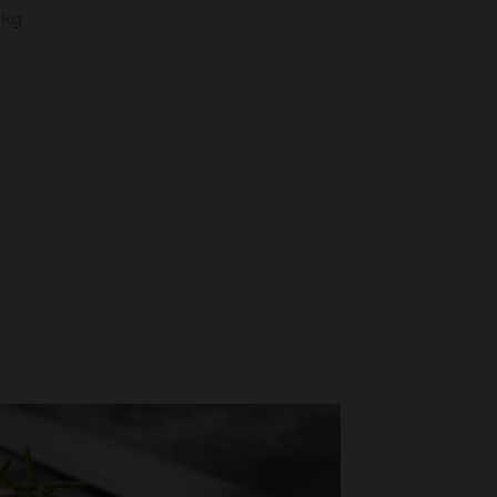
1kg
 i varukorgen