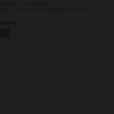
 fastlandet vid beställningar över €60, förutom
00€. För att kontrollera fraktpriser till andra EU-
DUKTEN?
App
1kg