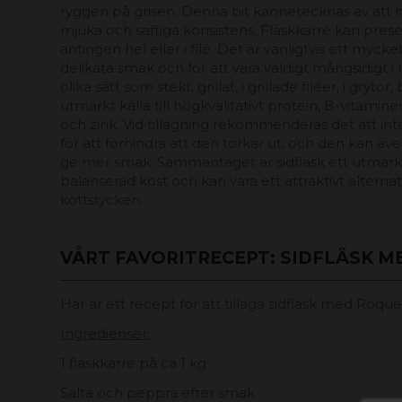
ryggen på grisen. Denna bit kännetecknas av att ha 
mjuka och saftiga konsistens. Fläskkarré kan presen
antingen hel eller i filé. Det är vanligtvis ett mycke
delikata smak och för att vara väldigt mångsidigt i 
olika sätt som stekt, grillat, i grillade filéer, i gryto
utmärkt källa till högkvalitativt protein, B-vitamin
och zink. Vid tillagning rekommenderas det att inte
för att förhindra att den torkar ut, och den kan äve
ge mer smak. Sammantaget är sidfläsk ett utmärkt 
balanserad kost och kan vara ett attraktivt alternati
köttstycken.
VÅRT FAVORITRECEPT: SIDFLÄSK 
Här är ett recept för att tillaga sidfläsk med Roque
Ingredienser:
1 fläskkarré på ca 1 kg
Salta och peppra efter smak