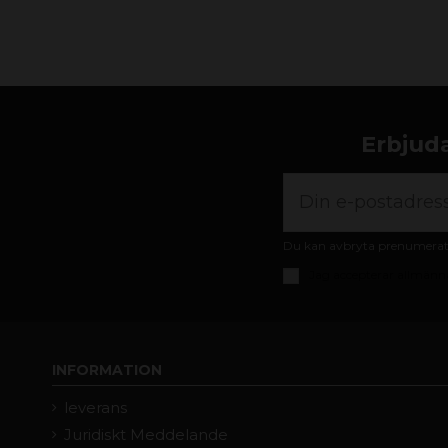
Erbjuda
Du kan avbryta prenumeratio
Jag accepterar
allmänna
INFORMATION
leverans
Juridiskt Meddelande