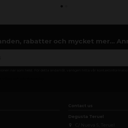
nden, rabatter och mycket mer... An
nen när som helst. För detta ändamål, vänligen hitta vår kontaktinformation 
 villkor och sekretesspolicy
Contact us
Degusta Teruel
C/ Nueva 5, Teruel