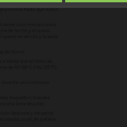
ajo y cocina hasta que estén
 durante unos minutos para
rema de leche y el queso
queso se derrita y la salsa
ja de horno.
 o hasta que el lomo de
na de 63-68°C (145-155°F),
ar durante unos minutos
salsa Roquefort. Puedes
 encima para decorar.
ción deliciosa y elegante
s asadas, puré de patatas