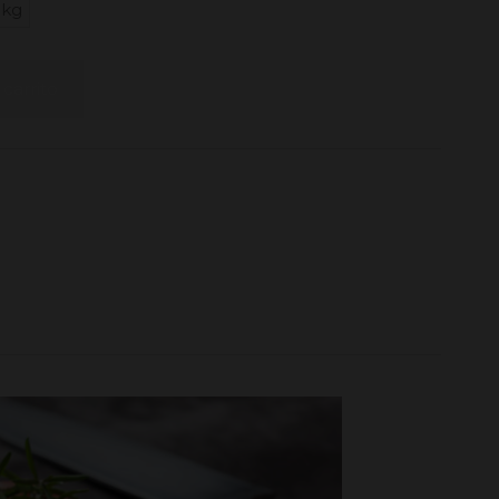
1kg
 carrito