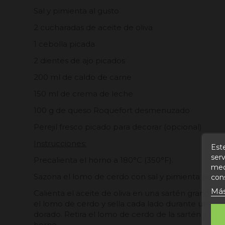
Sal y pimienta al gusto
2 cucharadas de aceite de oliva
1 cebolla picada
2 dientes de ajo picados
200 ml de caldo de carne
150 ml de crema de leche
100 g de queso Roquefort desmenuzado
Perejil fresco picado para decorar (opcional)
Instrucciones:
Este
serv
Precalienta el horno a 180°C (350°F).
medi
Sazona el lomo de cerdo con sal y pimienta por to
con
Más
Calienta el aceite de oliva en una sartén grande 
el lomo de cerdo y sella cada lado durante unos 
dorado. Retira el lomo de cerdo de la sartén y co
horno.