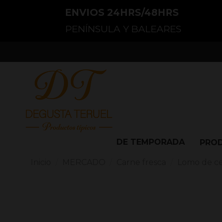
ENVIOS 24HRS/48HRS
PENÍNSULA Y BALEARES
DE TEMPORADA
PRO
Inicio
MERCADO
Carne fresca
Lomo de c