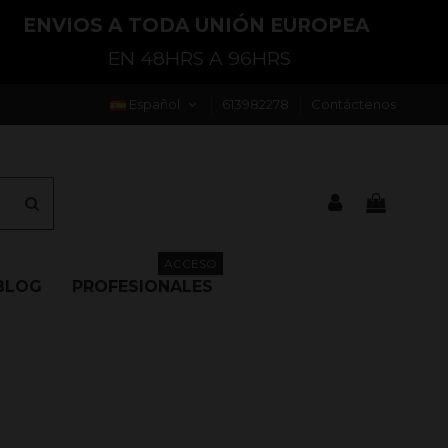
ENVIOS A TODA UNIÓN EUROPEA
EN 48HRS A 96HRS
Español
613982278
Contáctenos
ACCESO
BLOG
PROFESIONALES