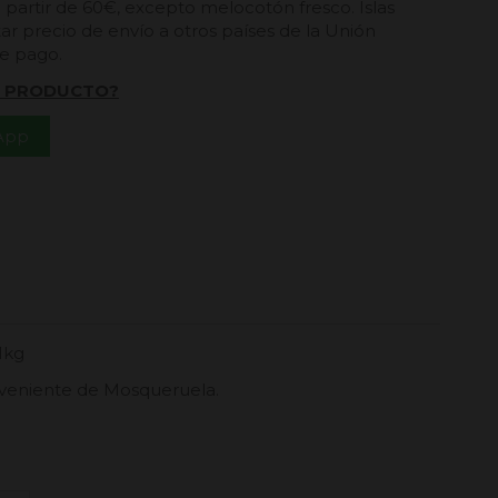
a partir de 60€, excepto melocotón fresco. Islas
ar precio de envío a otros países de la Unión
de pago.
L PRODUCTO?
App
1kg
oveniente de Mosqueruela.