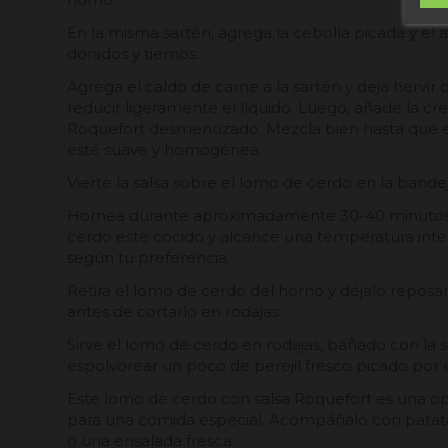
En la misma sartén, agrega la cebolla picada y el 
dorados y tiernos.
Agrega el caldo de carne a la sartén y deja hervir
reducir ligeramente el líquido. Luego, añade la c
Roquefort desmenuzado. Mezcla bien hasta que el 
esté suave y homogénea.
Vierte la salsa sobre el lomo de cerdo en la bande
Hornea durante aproximadamente 30-40 minutos,
cerdo esté cocido y alcance una temperatura inter
según tu preferencia.
Retira el lomo de cerdo del horno y déjalo repos
antes de cortarlo en rodajas.
Sirve el lomo de cerdo en rodajas, bañado con la 
espolvorear un poco de perejil fresco picado por
Este lomo de cerdo con salsa Roquefort es una op
para una comida especial. Acompáñalo con patata
o una ensalada fresca.