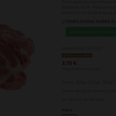
Envío gratuito a península 
Baleares 100€. Para consult
Europea, consulta página 
¿TIENES DUDAS SOBRE E
Escríbenos por Whats
Referencia
CFDT021
Fuera de stock
3,75 €
Impuestos incluidos
Pesos: 250gr. 500gr, 750gr, 
Carne de cerdo blanco pr
Sin gluten, sin lactosa.
Peso