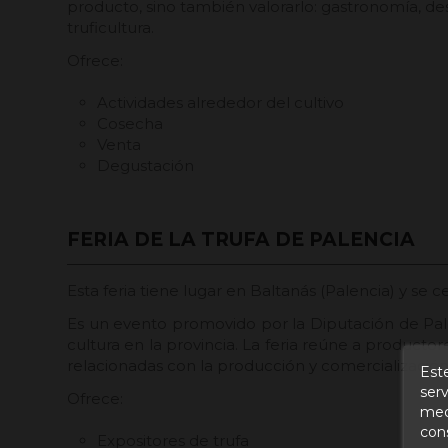
producto, sino también valorarlo: gastronomía, desa
truficultura.
Ofrece:
Actividades alrededor del cultivo
Cosecha
Venta
Degustación
FERIA DE LA TRUFA DE PALENCIA
Esta feria tiene lugar en Baltanás (Palencia) y se 
Es un evento promovido por la Diputación de Pale
cultura en la provincia. La feria reúne a producto
relacionadas con la producción y comercialización 
Este
serv
Ofrece:
medi
con
Expositores de trufa