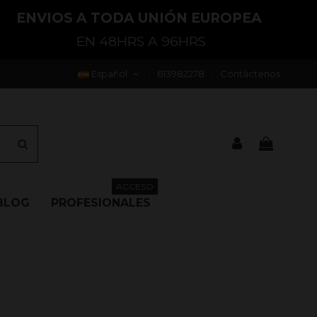
ENVIOS A TODA UNIÓN EUROPEA
EN 48HRS A 96HRS
Español
613982278
Contáctenos
ACCESO
BLOG
PROFESIONALES