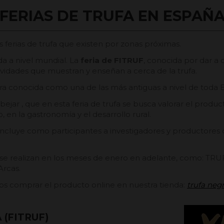
FERIAS DE TRUFA EN ESPAÑ
s ferias de
trufa
que existen por zonas próximas.
 a nivel mundial. La
feria de FITRUF
, conocida por dar a 
ividades que muestran y enseñan a cerca de la trufa.
ra conocida como una de las más antiguas a nivel de toda 
bejar , que en esta feria de trufa se busca valorar el prod
en la gastronomía y el desarrollo rural.
e incluye como participantes a investigadores y productores
 se realizan en los meses de enero en adelante, como: TRU
Arcas.
jamos comprar el producto online en nuestra tienda:
trufa neg
 (FITRUF)