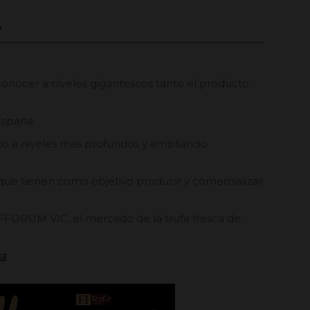
A
conocer a niveles gigantescos tanto el producto
España.
ucto a niveles más profundos y ampliando
 que tienen como objetivo producir y comercializar
FFORUM VIC, el mercado de la trufa fresca de
ra