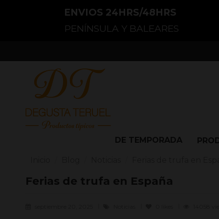
ENVIOS 24HRS/48HRS
PENÍNSULA Y BALEARES
DE TEMPORADA
PRO
Inicio
Blog
Noticias
Ferias de trufa en Es
Ferias de trufa en España
septiembre 20, 2025
Noticias
0
likes
14058 v