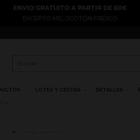
ENVIO GRATUITO A PARTIR DE 60€
EXCEPTO MELOCOTÓN FRESCO
DUCTOS
LOTES Y CESTAS
DETALLES
paña
iews
trufa negra, ferias de trufa