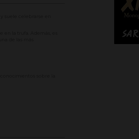
) y suele celebrarse en
e en la trufa. Además, es
 una de las más
 conocimientos sobre la