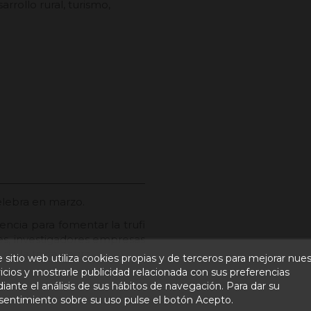
rrollo rural, turismo,
celebra en marzo.
ncia para fomentar la trufi
res, investigadores empresas
de la trufa negra.
 sitio web utiliza cookies propias y de terceros para mejorar nue
icios y mostrarle publicidad relacionada con sus preferencias
ante el análisis de sus hábitos de navegación. Para dar su
sentimiento sobre su uso pulse el botón Acepto.