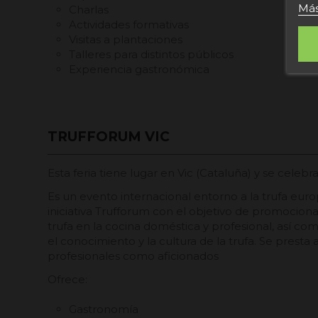
Más
Charlas
Actividades formativas
Visitas a plantaciones
Talleres para distintos públicos
Experiencia gastronómica
TRUFFORUM VIC
Esta feria tiene lugar en Vic (Cataluña) y se celebr
Es un evento internacional entorno a la trufa eur
iniciativa Trufforum con el objetivo de promocion
trufa en la cocina doméstica y profesional, así c
el conocimiento y la cultura de la trufa. Se presta
profesionales como aficionados
Ofrece:
Gastronomía