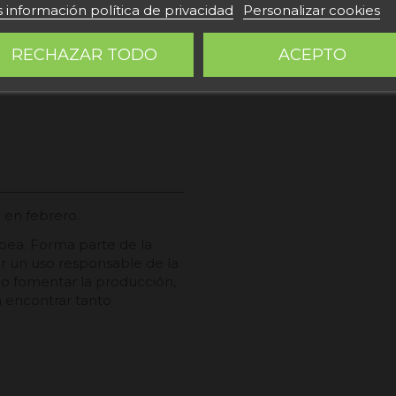
 información política de privacidad
Personalizar cookies
RECHAZAR TODO
ACEPTO
a en febrero.
opea. Forma parte de la
ar un uso responsable de la
omo fomentar la producción,
 a encontrar tanto