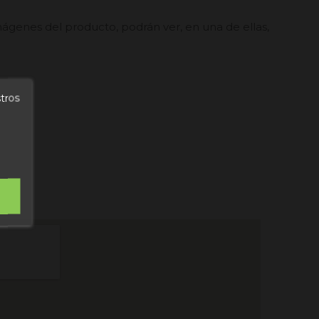
mágenes del producto, podrán ver, en una de ellas,
stros
N