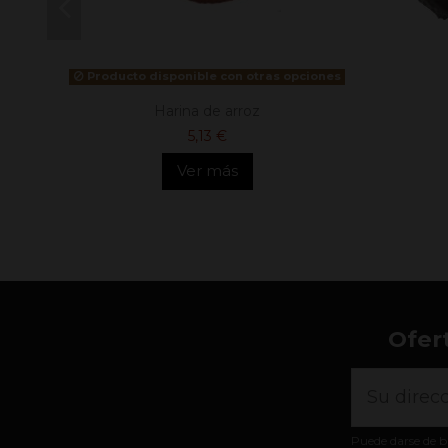
Producto disponible con otras opciones
Harina de arroz
5,13 €
Ver más
Ofer
Puede darse de b