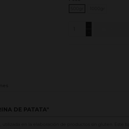
500gr
1000gr
Añadir al
nes
INA DE PATATA"
 utilizada en la elaboración de productos sin gluten. Este 