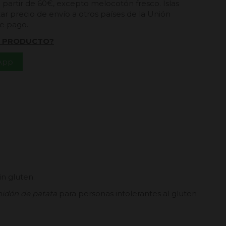
a partir de 60€, excepto melocotón fresco. Islas
ar precio de envío a otros países de la Unión
de pago.
L PRODUCTO?
App
n gluten.
midón
de patata
para personas intolerantes al gluten