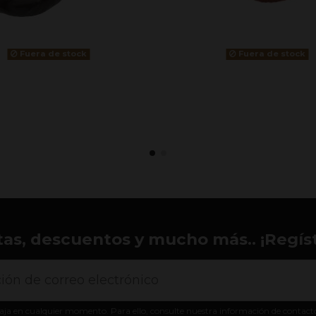
Fuera de stock
Fuera de stock
tas, descuentos y mucho más.. ¡Regíst
aja en cualquier momento. Para ello, consulte nuestra información de contacto e