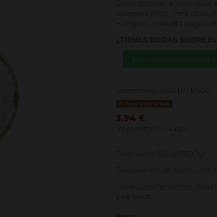
Envío gratuito a península 
Baleares 100€. Para consult
Europea, consulta página 
¿TIENES DUDAS SOBRE E
Escríbenos por Whats
Referencia
ISGDT01 P500
Fuera de stock
3,94 €
Impuestos incluidos
Peso neto: 500gr/1000gr
Elaboración de productos si
Ideal
comprar harina de al
y celiacos.
Peso