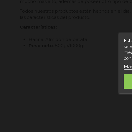
mucho más alto, además de poseer otro tipo de 
Todos nuestros productos están hechos en el día, 
las características del producto.
Características:
Harina: Almidón de patata
Este
Peso neto
: 500gr/1000gr
serv
medi
con
Más