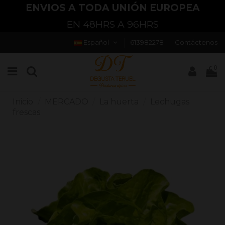
ENVIOS A TODA UNIÓN EUROPEA
EN 48HRS A 96HRS
Español
613982278
Contáctenos
0
Inicio
MERCADO
La huerta
Lechugas
frescas