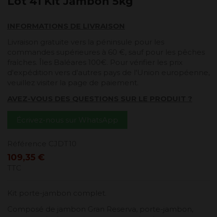
Lot 41 Kit Jambon 5kg
INFORMATIONS DE LIVRAISON
Livraison gratuite vers la péninsule pour les
commandes supérieures à 60 €, sauf pour les pêches
fraîches. Îles Baléares 100€. Pour vérifier les prix
d'expédition vers d'autres pays de l'Union européenne,
veuillez visiter la page de paiement.
AVEZ-VOUS DES QUESTIONS SUR LE PRODUIT ?
Écrivez-nous sur WhatsApp
Référence
CJDT10
109,35 €
TTC
Kit porte-jambon complet.
Composé de jambon Gran Reserva, porte-jambon,