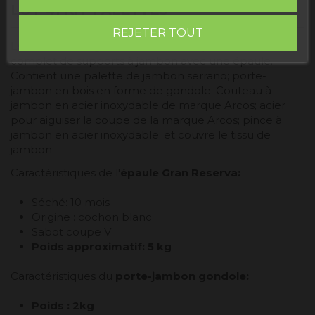
LOT 41 KIT PALETTES
REJETER TOUT
Le
lot 41
de Degusta Teruel se compose d'un kit
complet de supports à jambon avec une épaule.
Contient une palette de jambon serrano; porte-
jambon en bois en forme de gondole; Couteau à
jambon en acier inoxydable de marque Arcos; acier
pour aiguiser la coupe de la marque Arcos; pince à
jambon en acier inoxydable; et couvre le tissu de
jambon.
Caractéristiques de l'
épaule Gran Reserva
:
Séché: 10 mois
Origine : cochon blanc
Sabot coupe V
Poids approximatif: 5 kg
Caractéristiques du
porte-jambon gondole:
Poids : 2kg