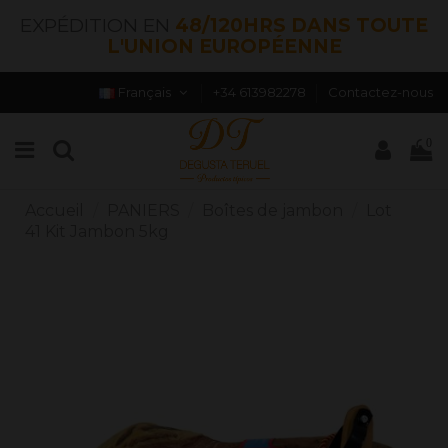
EXPÉDITION EN
48/120HRS DANS TOUTE
L'UNION EUROPÉENNE
Français
+34 613982278
Contactez-nous
0
Accueil
PANIERS
Boîtes de jambon
Lot
41 Kit Jambon 5kg