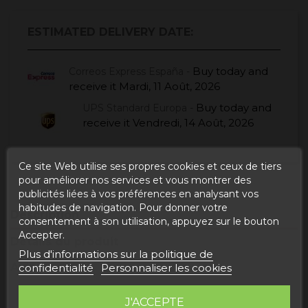
ESTIMATED DELIVERY DATE:
Buy today
and
Correos Express España -
receive it
Mardi, 11 Août, 2026
Buy today
and
UPS Standard Europa -
receive it
Vendredi, 14 Août, 2026
Ce site Web utilise ses propres cookies et ceux de tiers
pour améliorer nos services et vous montrer des
publicités liées à vos préférences en analysant vos
habitudes de navigation. Pour donner votre
Description
consentement à son utilisation, appuyez sur le bouton
Accepter.
Détails du produit
Plus d'informations sur la politique de
Avis
confidentialité
Personnaliser les cookies
J'ACCEPTE