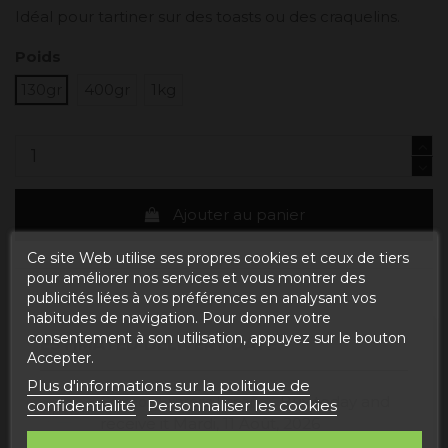
Idéal pour tartiner sur des toasts ou des craquelins.
Poids
130gr
400gr
1kg
Ajouter au panier
Ce site Web utilise ses propres cookies et ceux de tiers
pour améliorer nos services et vous montrer des
publicités liées à vos préférences en analysant vos
habitudes de navigation. Pour donner votre
consentement à son utilisation, appuyez sur le bouton
ESTIMATED DELIVERY DATE:
Accepter.
Plus d'informations sur la politique de
Buy today
and
Correos Express España -
confidentialité
Personnaliser les cookies
receive it
Mardi, 11 Août, 2026