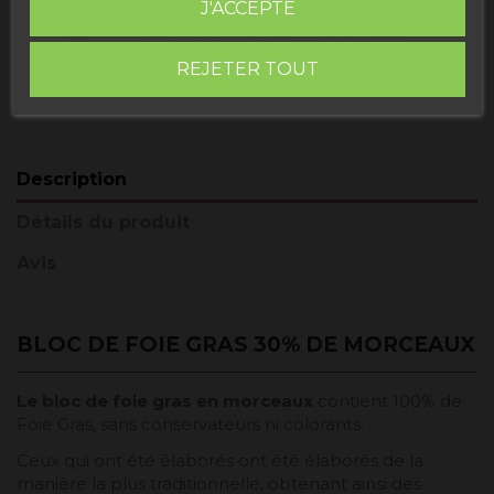
Buy today
and
UPS Standard Europa -
J'ACCEPTE
receive it
Vendredi, 14 Août, 2026
REJETER TOUT
Description
Détails du produit
Avis
BLOC DE FOIE GRAS 30% DE MORCEAUX
Le bloc de foie gras en morceaux
contient 100% de
Foie Gras, sans conservateurs ni colorants.
Ceux qui ont été élaborés ont été élaborés de la
manière la plus traditionnelle, obtenant ainsi des