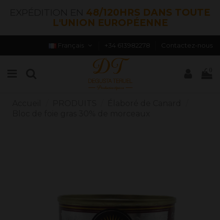
EXPÉDITION EN
48/120HRS DANS TOUTE
L'UNION EUROPÉENNE
Français
+34 613982278
Contactez-nous
0
Accueil
PRODUITS
Élaboré de Canard
Bloc de foie gras 30% de morceaux