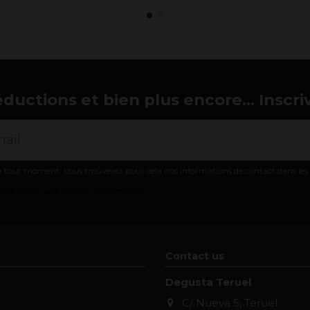
éductions et bien plus encore... Inscri
 tout moment. Vous trouverez pour cela nos informations de contact dans les co
nérales et politique de confidentialité
Contact us
Degusta Teruel
C/ Nueva 5, Teruel