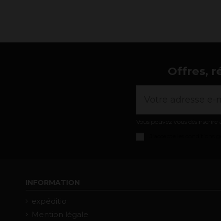
Offres, r
Vous pouvez vous désinscrire à
J'accepte les
conditions gé
INFORMATION
expéditio
Mention légale