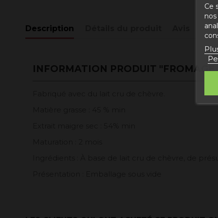
Ce s
nos 
ana
Description
Détails du produit
Avis
con
Plu
Pe
INFORMATION PRODUIT "FROMAGE D
Fabriqué avec du lait cru de chèvre.
Matière grasse : 45 % min
Extrait maigre sec : 54% min
Maturation : 2 mois
Ingrédients : À base de lait cru de chèvre, de présu
Présentation : Emballage sous vide