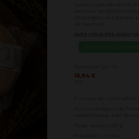
Livraison gratuite vers la 
sauf pour les pêches fraîches
d'expédition vers d'autres p
de paiement.
AVEZ-VOUS DES QUESTIO
Écrivez-nous sur Wha
Référence
QDT19
18,94 €
TTC
Fromage de chèvre affiné ar
Pour les amateurs de froma
caractéristique, avec des t
Poids : environ 500 g.
Maturation : 2 mois.