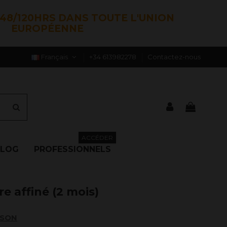
48/120HRS DANS TOUTE L'UNION
EUROPÉENNE
Français
+34 613982278
Contactez-nous
ACCÉDER
BLOG
PROFESSIONNELS
 affiné (2 mois)
ISON