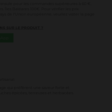
péninsule pour les commandes supérieures à 60 €,
. Îles Baléares 100€. Pour vérifier les prix
ays de l'Union européenne, veuillez visiter la page
NS SUR LE PRODUIT ?
tsApp
tisanal.
ge qui préfèrent une saveur forte et
ouches épicées, terreuses et herbacées.