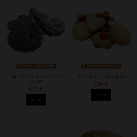
Rupture de stock
Rupture de stock
Palmiers au chocolat sans
Pâtes de thé sans gluten
gluten
5,50 €
8,18 €
View
View