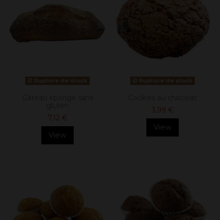
Rupture de stock
Rupture de stock
Gâteau éponge sans
Cookies au chocolat
gluten
3,99 €
7,12 €
View
View