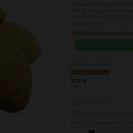
Livraison gratuite vers la 
sauf pour les pêches fraîches
d'expédition vers d'autres p
de paiement.
AVEZ-VOUS DES QUESTIO
Écrivez-nous sur Wha
Référence
PSGDT10
Rupture de stock
3,12 €
TTC
Quantité: 6 plats.
Délicieux, typique de l'Arag
Idéal pour partager avec un