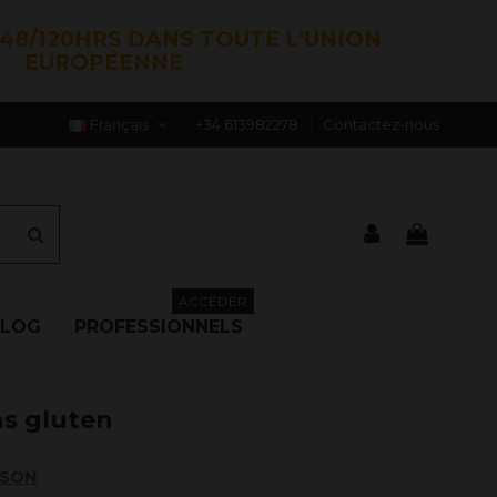
48/120HRS DANS TOUTE L'UNION
EUROPÉENNE
Français
+34 613982278
Contactez-nous
ACCÉDER
BLOG
PROFESSIONNELS
ns gluten
ISON