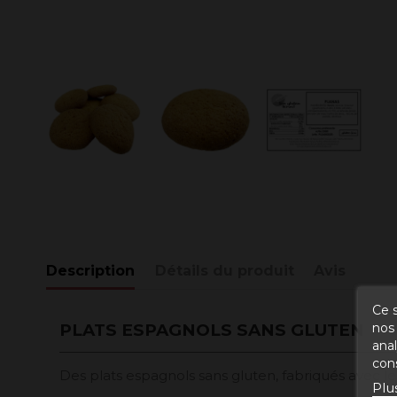
Description
Détails du produit
Avis
Ce s
nos 
PLATS ESPAGNOLS SANS GLUTEN
ana
con
Des plats espagnols sans gluten, fabriqués avec les
Plu