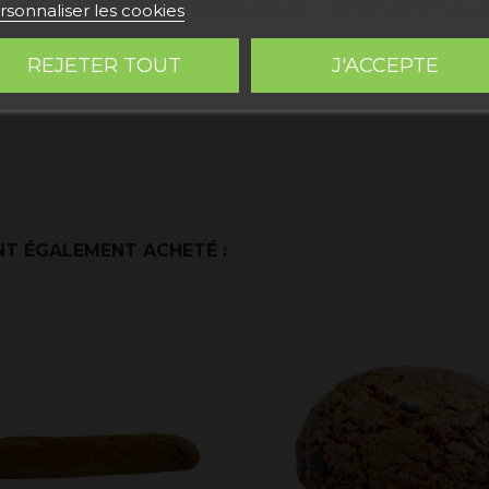
 l'atelier Alloza,
Sans Gluten Teruel
. Dans les images du pr
rsonnaliser les cookies
REJETER TOUT
J'ACCEPTE
NT ÉGALEMENT ACHETÉ :