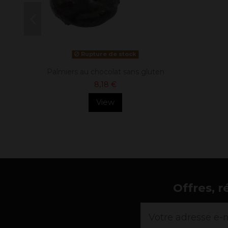
Rupture de stock
Palmiers au chocolat sans gluten
8,18 €
View
Offres, r