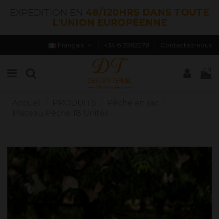
EXPÉDITION EN
48/120HRS DANS TOUTE
L'UNION EUROPÉENNE
Français
+34 613982278
Contactez-nous
0
Accueil
PRODUITS
Pêche en sac
Plateau Pêche 18 Unités