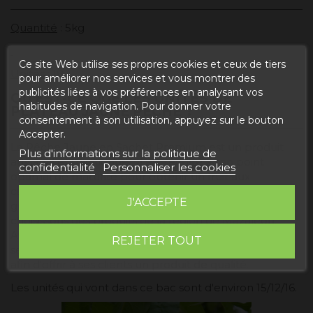
Quantité
: 5kg
Ce site Web utilise ses propres cookies et ceux de tiers
Unités
: 18
pour améliorer nos services et vous montrer des
publicités liées à vos préférences en analysant vos
QU'EST-CE QUE LES UNITÉS DE
habitudes de navigation. Pour donner votre
PLATEAU JAUNE PÊCHE ?
consentement à son utilisation, appuyez sur le bouton
Accepter.
La Pêche Jaune en Sachet Premium est un produit
Plus d'informations sur la politique de
artisanal et traditionnel. Il est récolté à son point
confidentialité
Personnaliser les cookies
optimal de maturité pour obtenir un fruit aux
caractéristiques exceptionnelles (saveur, couleur et
J'ACCEPTE
grande richesse aromatique). C'est pourquoi nous
choisissons des produits de la région de Mazaleón.
Avec un travail minutieux et précis tant dans la
REJETER TOUT
sélection de la pêche que dans son conditionnement,
afin d'offrir à ses clients un produit de qualité.
Les unités qui vont dans ce bac sont d'environ 15/12/16.