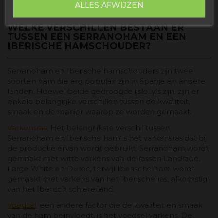
Stuk met hoef en V-snede in de bast.
ALLES AFWIJZEN
Ik accepteer de
algemene voorwaarden en privacybeleid
WELKE VERSCHILLEN BESTAAN ​​ER
TUSSEN EEN SERRANOHAM EN EEN
IBERISCHE HAMSCHOUDER?
Serranoham en Iberische hamschouders zijn twee
soorten ham die erg populair zijn in Spanje en andere
landen. Hoewel beide gedroogde ijslolly's zijn, zijn er
enkele belangrijke verschillen tussen de kwaliteit,
smaak en de manier waarop ze worden gemaakt.
Varkensras:
Het belangrijkste verschil tussen
Serranoham en Iberische ham is het varkensras dat bij
de productie ervan wordt gebruikt. Serranoham wordt
gemaakt met witte varkens van de rassen Landrade,
Large White en Duroc, terwijl Iberische ham wordt
gemaakt met varkens van het Iberische ras, afkomstig
van het Iberisch schiereiland.
Voedsel
:
een andere factor die de kwaliteit en smaak
van de ham beïnvloedt, is het voedsel varkens. De