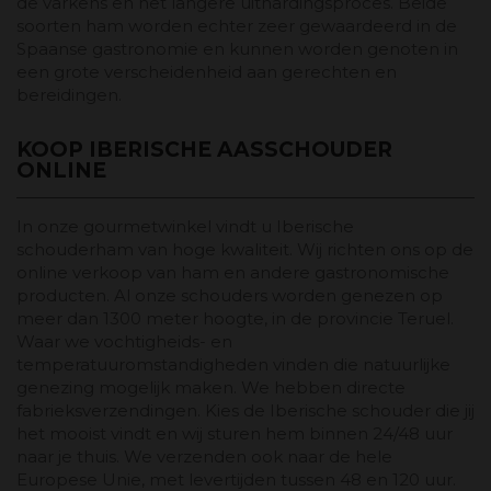
de varkens en het langere uithardingsproces. Beide
soorten ham worden echter zeer gewaardeerd in de
Spaanse gastronomie en kunnen worden genoten in
een grote verscheidenheid aan gerechten en
bereidingen.
KOOP IBERISCHE AASSCHOUDER
ONLINE
In onze gourmetwinkel vindt u Iberische
schouderham van hoge kwaliteit. Wij richten ons op de
online verkoop van ham en andere gastronomische
producten. Al onze schouders worden genezen op
meer dan 1300 meter hoogte, in de provincie Teruel.
Waar we vochtigheids- en
temperatuuromstandigheden vinden die natuurlijke
genezing mogelijk maken. We hebben directe
fabrieksverzendingen. Kies de Iberische schouder die jij
het mooist vindt en wij sturen hem binnen 24/48 uur
naar je thuis. We verzenden ook naar de hele
Europese Unie, met levertijden tussen 48 en 120 uur.