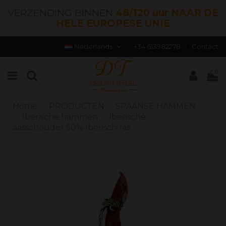
VERZENDING BINNEN
48/120 uur NAAR DE
HELE EUROPESE UNIE
Nederlands
+34 613982278
Contact
0
Home
PRODUCTEN
SPAANSE HAMMEN
Iberische hammen
Iberische
aasschouder 50% Iberisch ras