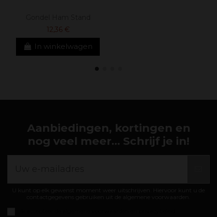
Gondel Ham Stand
12,36 €
In winkelwagen
Aanbiedingen, kortingen en
nog veel meer... Schrijf je in!
U kunt op elk gewenst moment weer uitschrijven. Hiervoor kunt u de
contactgegevens gebruiken uit de algemene voorwaarden.
Ik accepteer de
algemene voorwaarden en privacybeleid