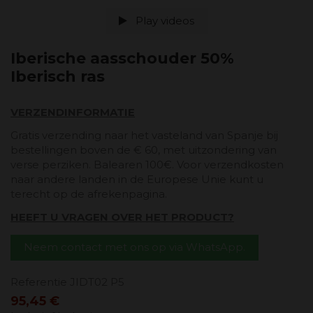
Play videos
Iberische aasschouder 50%
Iberisch ras
VERZENDINFORMATIE
Gratis verzending naar het vasteland van Spanje bij
bestellingen boven de € 60, met uitzondering van
verse perziken. Balearen 100€. Voor verzendkosten
naar andere landen in de Europese Unie kunt u
terecht op de afrekenpagina.
HEEFT U VRAGEN OVER HET PRODUCT?
Neem contact met ons op via WhatsApp.
Referentie
JIDT02 P5
95,45 €