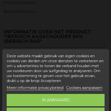
Productdetails
Beoordelingen
INFORMATIE OVER HET PRODUCT
"IBERISCH AASSCHOUDER 50%
IBERISCH RAS"
De Iberische aasschouder wordt gemaakt van de
Deze website maakt gebruik van eigen cookies en
voorpoten van Iberische varkens. Het is afkomstig van
cookies van derden om onze diensten te verbeteren en
Iberische varkens die gevoed worden met voer
om u advertenties te tonen die verband houden met
bestaande uit granen en peulvruchten, voer van hoge
uw voorkeuren door uw surfgedrag te analyseren. Om
Van 1 februari
tot 15
kwaliteit.
uw toestemming te geven voor het gebruik ervan,
november
drukt u op de knop Accepteren.
Uitharden: minimaal 18 maanden natuurlijk drogen in
Meer informatie privacybeleid
Cookies aanpassen
een open raam
Voeder: Aas
IK AANVAARD
Herkomst: 50% Iberisch
Subscribe