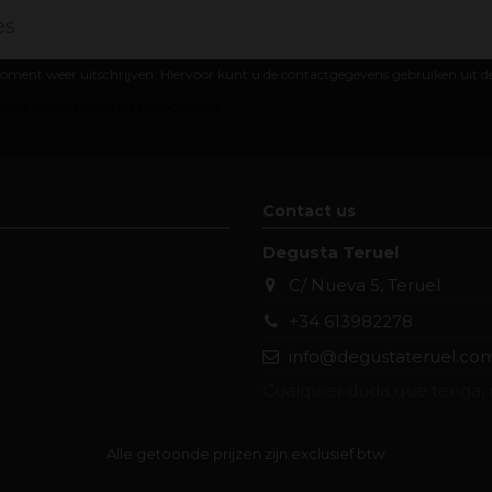
oment weer uitschrijven. Hiervoor kunt u de contactgegevens gebruiken uit 
ene voorwaarden en privacybeleid
Contact us
Degusta Teruel
C/ Nueva 5, Teruel
+34 613982278
info@degustateruel.co
Cualquier duda que tenga, 
Alle getoonde prijzen zijn exclusief btw