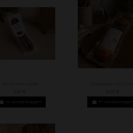
Worst met truffel
Sobrasada met truff
5,41 €
5,00 €
In winkelwagen
In winkelwage