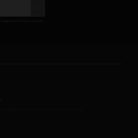
de algemene voorwaarden.
m
no dude en contactar con nosotros.