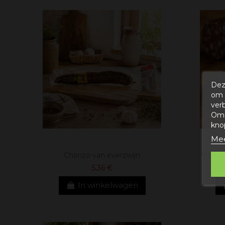
Dez
om 
ver
Om 
kno
Mee
Chorizo ​​van everzwijn
Wildzw
5,36 €
In winkelwagen