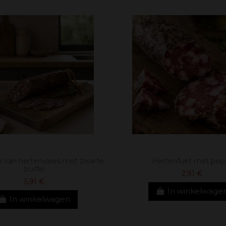
n van hertenvlees met zwarte
Hertenfuet met pep
truffel
2,91 €
5,91 €
In winkelwage
In winkelwagen