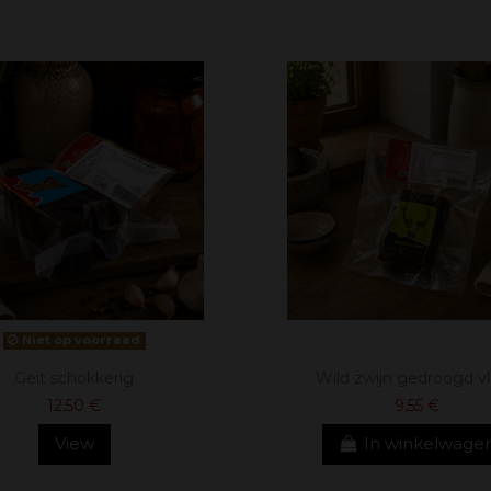
Niet op voorraad
Geit schokkerig
Wild zwijn gedroogd v
12,50 €
9,55 €
View
In winkelwage