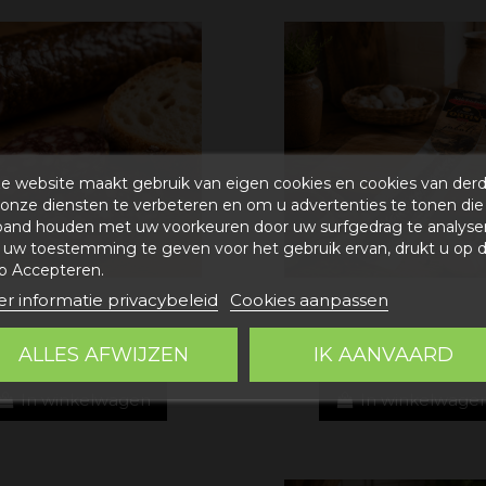
e website maakt gebruik van eigen cookies en cookies van der
onze diensten te verbeteren en om u advertenties te tonen die
band houden met uw voorkeuren door uw surfgedrag te analyse
uw toestemming te geven voor het gebruik ervan, drukt u op 
p Accepteren.
r informatie privacybeleid
Cookies aanpassen
ijnworst met fijne kruiden
Wild zwijn worst met p
ALLES AFWIJZEN
IK AANVAARD
4,18 €
4,18 €
In winkelwagen
In winkelwage