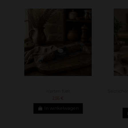
Herten fuet
Salchichó
2,55 €
In winkelwagen