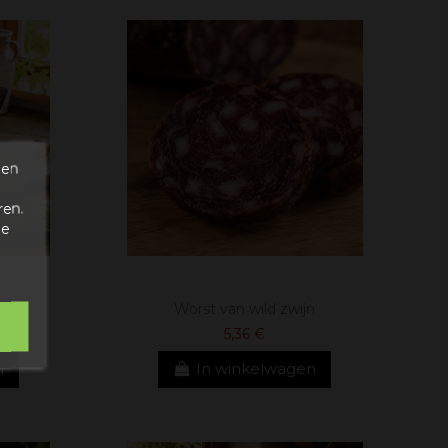
den
ren.
de
eper
Worst van wild zwijn
5,36 €
n
In winkelwagen