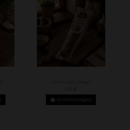
el
Worst met saffraan
5,41 €
n
In winkelwagen