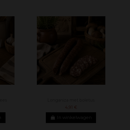
lees
Longaniza met boletus
4,91 €
n
In winkelwagen