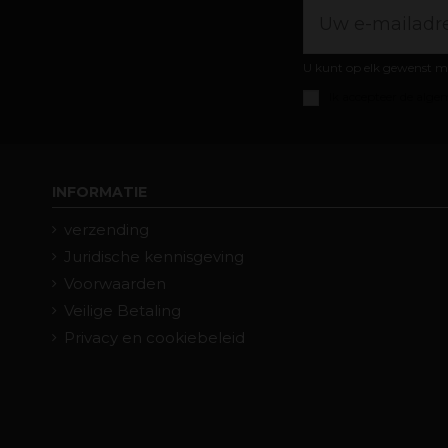
U kunt op elk gewenst m
Ik accepteer de
algem
INFORMATIE
verzending
Juridische kennisgeving
Voorwaarden
Veilige Betaling
Privacy en cookiebeleid