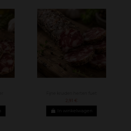
er
Fijne kruiden herten fuet
2,91 €
n
In winkelwagen