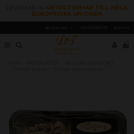
LEVERANS IN
48/120 TIMMAR TILL HELA
EUROPEISKA UNIONEN
Svenska
+34 613982278
Kontakt
0
Hem
PRODUKTER
WILD MUSHROOMS
Torkad svamp
Torkad ostronsvamp