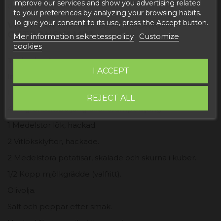
improve our services and show you advertising related
det används i färskt.
to your preferences by analyzing your browsing habits.
To give your consent to its use, press the Accept button.
VÅRT FAVORITRECEPT "TORKAD
OSTRONSVAMP"
Mer information sekretesspolicy
Customize
cookies
Torkad ostronsvamp
I ACCEPT
Ingredienser:
1 Kopp torkad ostronsvamp.
REJECT ALL
4 Dl grönsaksbuljong eller svampbuljong.
1 Medelstor lök, hackad.
2 Vitlöksklyftor, hackade.
2 Medelstora potatisar, skalade och skurna i kuber.
1/2 Kopp mjölkgrädde (valfritt).
Olivolja.
Salt och peppar efter smak.