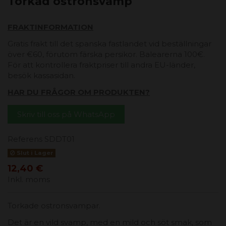
Torkad ostronsvamp
FRAKTINFORMATION
Gratis frakt till det spanska fastlandet vid beställningar
över €60, förutom färska persikor. Balearerna 100€.
För att kontrollera fraktpriser till andra EU-länder,
besök kassasidan.
HAR DU FRÅGOR OM PRODUKTEN?
Skriv till oss på WhatsApp
Referens
SDDT01
Slut i Lager
12,40 €
Inkl. moms
Torkade ostronsvampar.
Det är en vild svamp, med en mild och söt smak, som