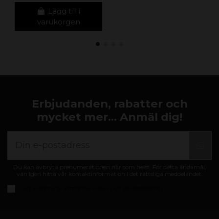
Lägg till i
varukorgen
Erbjudanden, rabatter och
mycket mer... Anmäl dig!
Du kan avbryta prenumerationen när som helst. För detta ändamål,
vänligen hitta vår kontaktinformation i det rättsliga meddelandet.
Jag accepterar
allmänna villkor och sekretesspolicy