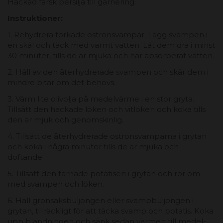
Hackad färsk persilja till garnering.
Instruktioner:
1. Rehydrera torkade ostronsvampar: Lägg svampen i
en skål och täck med varmt vatten. Låt dem dra i minst
30 minuter, tills de är mjuka och har absorberat vatten.
2. Häll av den återhydrerade svampen och skär dem i
mindre bitar om det behövs.
3. Värm lite olivolja på medelvärme i en stor gryta.
Tillsätt den hackade löken och vitlöken och koka tills
den är mjuk och genomskinlig.
4. Tillsätt de återhydrerade ostronsvamparna i grytan
och koka i några minuter tills de är mjuka och
doftande.
5. Tillsätt den tärnade potatisen i grytan och rör om
med svampen och löken.
6. Häll grönsaksbuljongen eller svampbuljongen i
grytan, tillräckligt för att täcka svamp och potatis. Koka
upp blandningen och sänk sedan värmen till medel-