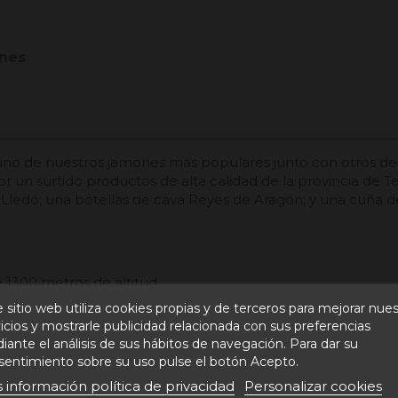
nes
uno de nuestros jamones más populares junto con otros de 
 un surtido productos de alta calidad de la provincia de T
e Lledó; una botellas de cava Reyes de Aragón; y una cuña 
e 1300 metros de altitud
 sitio web utiliza cookies propias y de terceros para mejorar nue
icios y mostrarle publicidad relacionada con sus preferencias
ante el análisis de sus hábitos de navegación. Para dar su
sentimiento sobre su uso pulse el botón Acepto.
 información política de privacidad
Personalizar cookies