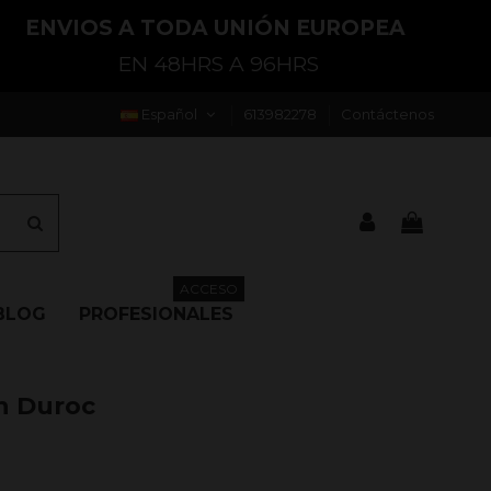
ENVIOS A TODA UNIÓN EUROPEA
EN 48HRS A 96HRS
Español
613982278
Contáctenos
ACCESO
BLOG
PROFESIONALES
n Duroc