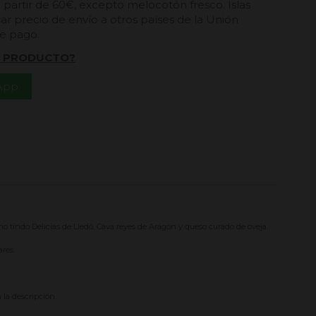
a partir de 60€, excepto melocotón fresco. Islas
ar precio de envío a otros países de la Unión
de pago.
L PRODUCTO?
App
 tindo Delicias de Lledó, Cava reyes de Aragón y queso curado de oveja.
ares.
la descripción.