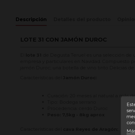
Descripción
Detalles del producto
Opinio
LOTE 31 CON JAMÓN DUROC
El
lote 31
de Degusta Teruel es una selección de 
empresa y particulares en Navidad. Compuesto por
jamón Duroc; una botella de vino tinto Delicias d
Características del
Jamón Duroc
:
Curación: 20 meses al natural a más d
Tipo: Bodega serrano
Este
Procedencia: cerdo Duroc
serv
Peso: 7,5kg - 8kg aprox
medi
con
Características del
cava Reyes de Aragón:
Más