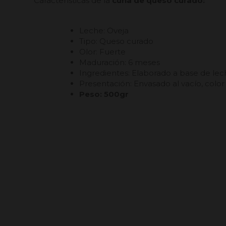
Características de la
cuña de queso curado:
Leche: Oveja
Tipo: Queso curado
Olor: Fuerte
Maduración: 6 meses
Ingredientes: Elaborado a base de lech
Presentación: Envasado al vacío, color 
Peso: 500gr