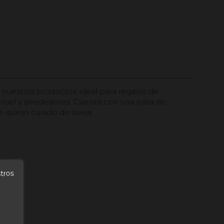
nuestros productos, ideal para regalos de
eruel y alrededores. Cuenta con una pata de
de queso curado de oveja.
stros