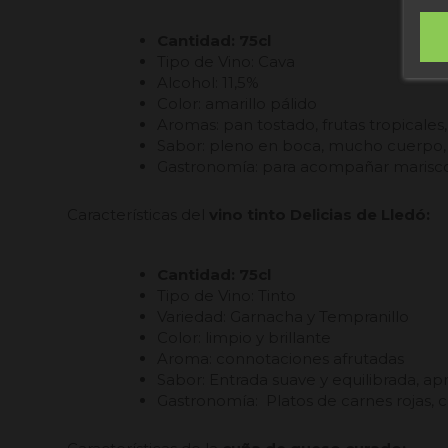
Cantidad: 75cl
Tipo de Vino: Cava
Alcohol: 11,5%
Color: amarillo pálido
Aromas: pan tostado, frutas tropicales
Sabor: pleno en boca, mucho cuerpo, l
Gastronomía: para acompañar mariscos
Características del
vino tinto Delicias de Lledó:
Cantidad: 75cl
Tipo de Vino: Tinto
Variedad: Garnacha y Tempranillo
Color: limpio y brillante
Aroma: connotaciones afrutadas
Sabor: Entrada suave y equilibrada, a
Gastronomía: Platos de carnes rojas, c