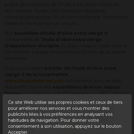
pulpe des olives est de l'huile, il est donc très facile
d'en extraire l'huile. C'est pourquoi depuis de
nombreuses années l'huile est extraite par une simple
pression exercée par un moulin.
Nos
bouteilles d'
huile d'olive extra vierge 1l
contiennent de l'
huile d'olive extra vierge
d'appellation d'origine
du Bajo Aragón. Cette huile a
été extraite à basse température d'olives de la variété
empeltre.
Si vous souhaitez
acheter de l'huile d'olive extra
vierge 1l de la coopérative
,
www.degustateruel.com
est l'endroit pour le faire.
Nous effectuons des
expéditions directes depuis
l'usine
en 24 heures vers l'Espagne et en 48/72 heures
vers toute l'Union européenne.
Ce site Web utilise ses propres cookies et ceux de tiers
pour améliorer nos services et vous montrer des
publicités liées à vos préférences en analysant vos
habitudes de navigation. Pour donner votre
consentement à son utilisation, appuyez sur le bouton
Accepter.