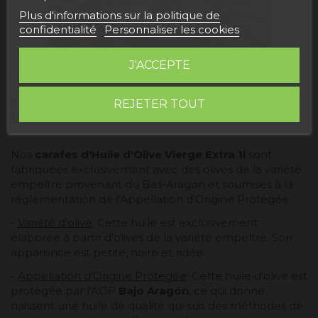
Plus d'informations sur la politique de
confidentialité
Personnaliser les cookies
J'ACCEPTE
CARACTÉRISTIQUES DES CARAFES
REJETER TOUT
D'HUILE D'OLIVE EXTRA VIERGE 1L
Nos
carafes d'
Huile d'Olive Vierge Extra 1l
sont
fabriquées exclusivement avec des olives de la variété
empeltre provenant du Bas-Aragon et soumises à la
réglementation de l'Appellation d'Origine Protégée.
-
Variété d'olive
: Cette huile est exclusivement
élaborée à partir d'olives de la variété empeltre. Son
apparence est petite, noire et ridée.
-
Appellation d'Origine Protégée
: Cette huile d'olive est
protégée par l'AOP
Bajo Aragón
, ce qui donne
naissent une huile de qualité qui suit des méthodes de