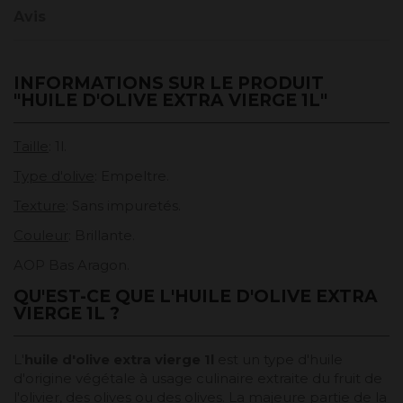
Avis
INFORMATIONS SUR LE PRODUIT
"HUILE D'OLIVE EXTRA VIERGE 1L"
Taille
: 1l.
Type d'olive
: Empeltre.
Texture
: Sans impuretés.
Couleur
: Brillante.
AOP Bas Aragon.
QU'EST-CE QUE L'HUILE D'OLIVE EXTRA
VIERGE 1L ?
L'
huile d'olive extra vierge 1l
est un type d'huile
d'origine végétale à usage culinaire extraite du fruit de
l'olivier, des olives ou des olives. La majeure partie de la