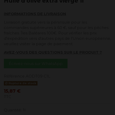
Huile d'olive extra vierge 1l
INFORMATIONS DE LIVRAISON
Livraison gratuite vers la péninsule pour les
commandes supérieures à 60 €, sauf pour les pêches
fraîches. Îles Baléares 100€. Pour vérifier les prix
d'expédition vers d'autres pays de l'Union européenne,
veuillez visiter la page de paiement.
AVEZ-VOUS DES QUESTIONS SUR LE PRODUIT ?
Écrivez-nous sur WhatsApp
Référence
AODT09 C1L
Rupture de stock
15,87 €
TTC
Quantité: 1l