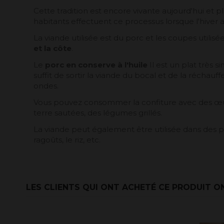
Cette tradition est encore vivante aujourd'hui et plu
habitants effectuent ce processus lorsque l'hiver a
La viande utilisée est du porc et les coupes utilisé
et la côte
.
Le
porc en conserve à l'huile
Il est un plat très s
suffit de sortir la viande du bocal et de la réchauff
ondes.
Vous pouvez consommer la confiture avec des œ
terre sautées, des légumes grillés.
La viande peut également être utilisée dans des pl
ragoûts, le riz, etc.
LES CLIENTS QUI ONT ACHETÉ CE PRODUIT O