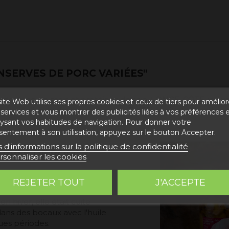
NSERVES DE PORC VARIÉES"
 dextrine de maïs et protéines de soja. LONGE, CÔTE, vinaigre,
ite Web utilise ses propres cookies et ceux de tiers pour amélior
e d'olive, le dextrose, le sucre, E-452i, le citrate trisodique
services et vous montrer des publicités liées à vos préférences 
lysant vos habitudes de navigation. Pour donner votre
sentement à son utilisation, appuyez sur le bouton Accepter.
s d'informations sur la politique de confidentialité
ERVES DE PORC ?
rsonnaliser les cookies
Aragon. Dans le passé,
REJETER TOUT
J'ACCEPTE
ur conserver la viande
en hiver, elle était cuite
dans des bocaux avec l'huile
ues périodes.