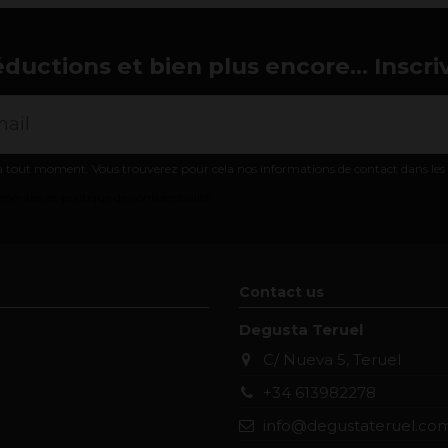
éductions et bien plus encore... Inscri
 tout moment. Vous trouverez pour cela nos informations de contact dans les co
nérales et politique de confidentialité
Contact us
Degusta Teruel
C/ Nueva 5, Teruel
+34 613982278
info@degustateruel.co