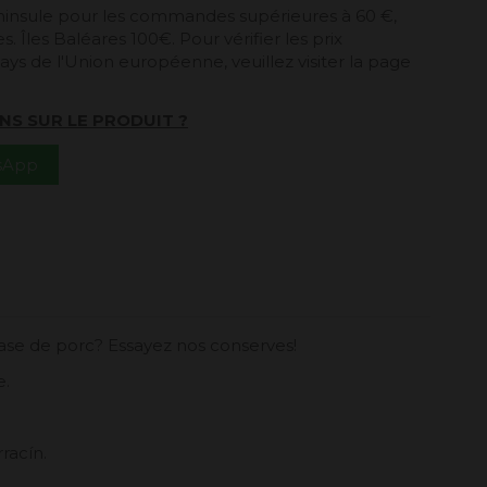
péninsule pour les commandes supérieures à 60 €,
. Îles Baléares 100€. Pour vérifier les prix
ays de l'Union européenne, veuillez visiter la page
NS SUR LE PRODUIT ?
tsApp
base de porc? Essayez nos conserves!
e.
racín.