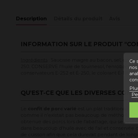
Description
Détails du produit
Avis
INFORMATION SUR LE PRODUIT "CO
Ingrédients
: Saucisse maigre au bacon, sel, épices,
Ce s
250. CONSERVE l'huile de tournesol, l'enrobage d'huil
nos 
conservateurs E-252 et E-250, le colorant E-120.
ana
con
Plu
QU'EST-CE QUE LES DIVERSES CONS
Pe
Le
confit de porc varié
est un plat traditionnel d'
comme il n'existait pas beaucoup de méthodes po
obtenue des porcs lors de l'abattage, qui se faisait 
dans beaucoup d'huile avec de l'ail et conservée 
de cuisson afin que cela durerait pendant de long