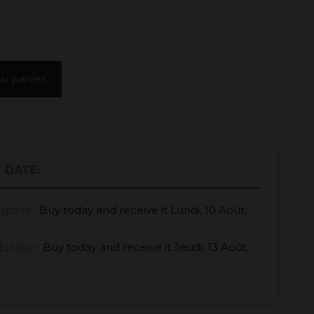
au panier
 DATE:
Buy today
and receive it
Lundi, 10 Août,
España -
Buy today
and receive it
Jeudi, 13 Août,
Europa -