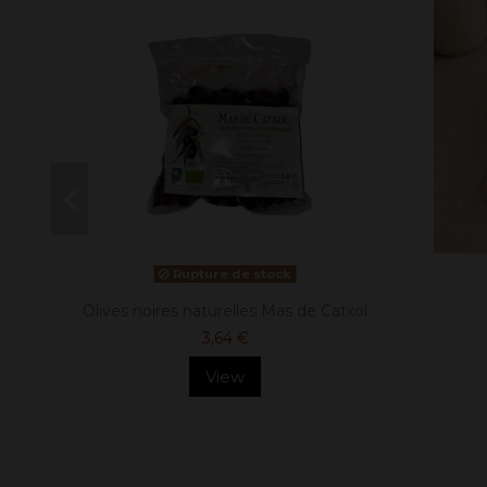
Rupture de stock
Olives noires naturelles Mas de Catxol
3,64 €
View