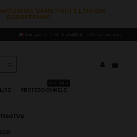
48/120HRS DANS TOUTE L'UNION
EUROPÉENNE
Français
+34 613982278
Contactez-nous
ACCÉDER
BLOG
PROFESSIONNELS
onserve
ISON