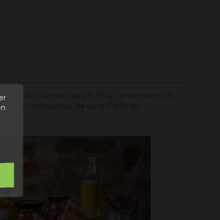
 sel d'ail, antioxydant E-331iii, conservateur E-
er
, E-316, l'exhausteur de goût E-621, les
en