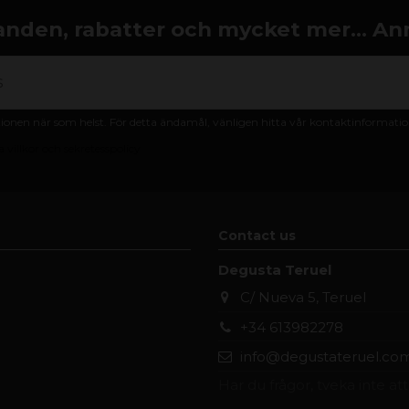
nden, rabatter och mycket mer... An
nen när som helst. För detta ändamål, vänligen hitta vår kontaktinformation 
 villkor och sekretesspolicy
Contact us
Degusta Teruel
C/ Nueva 5, Teruel
+34 613982278
info@degustateruel.co
Har du frågor, tveka inte at