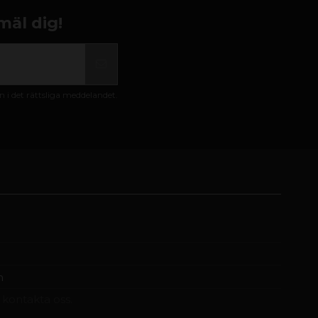
mäl dig!
i det rättsliga meddelandet.
m
t kontakta oss.