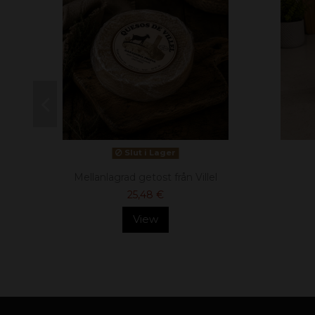
Slut i Lager
Mellanlagrad getost från Villel
25,48 €
View