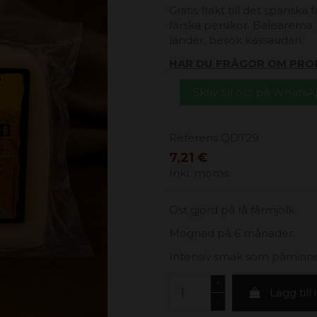
Gratis frakt till det spanska
färska persikor. Balearerna 1
länder, besök kassasidan.
HAR DU FRÅGOR OM PRO
Skriv till oss på Whats
Referens
QDT29
7,21 €
Inkl. moms
Ost gjord på rå fårmjölk.
Mognad på 6 månader.
Intensiv smak som påminner
Lägg till