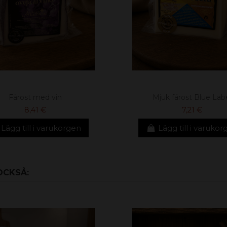
Fårost med vin
Mjuk fårost Blue Lab
8,41 €
7,21 €
Lägg till i varukorgen
Lägg till i varuko
OCKSÅ: