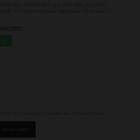
 fastlandet vid beställningar över €60, förutom
00€. För att kontrollera fraktpriser till andra EU-
DUKTEN?
App
 om en saltad ost snarare än en halvtorkad.
 i varukorgen