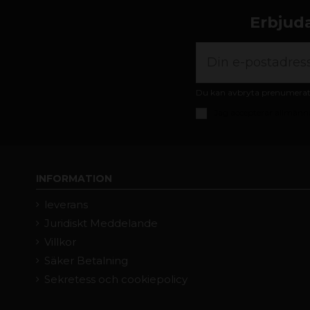
Erbjuda
Du kan avbryta prenumeratio
Jag accepterar
allmänna
INFORMATION
leverans
Juridiskt Meddelande
Villkor
Säker Betalning
Sekretess och cookiepolicy