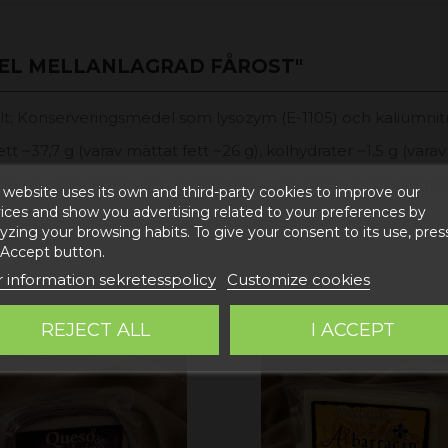
EL MELLANLAGRAD FÅROST"
 salt; Konserveringsmedel som lysozym (E-1105) och kaliumni
t ~37,7 g (varav mättat fett ~26 g), kolhydrater ~1,5 g (varav 
nde på mognadstid och en intensiv smak för en mellanlagrad
 website uses its own and third-party cookies to improve our
ices and show you advertising related to your preferences by
yzing your browsing habits. To give your consent to its use, pres
 Accept button.
 information sekretesspolicy
Customize cookies
REJECT ALL
I ACCEPT