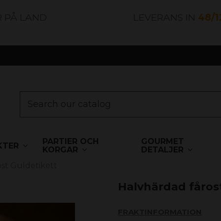
R PÅ LAND
LEVERANS IN
48/
PARTIER OCH
GOURMET
KTER
KORGAR
DETALJER
st Guldetikett
Halvhärdad fåros
FRAKTINFORMATION