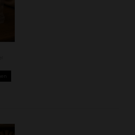
el
rgen