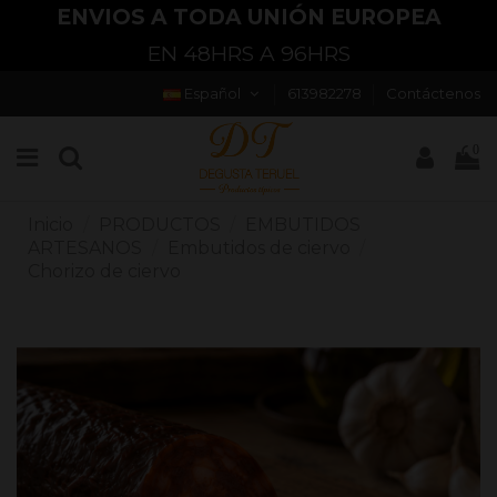
ENVIOS A TODA UNIÓN EUROPEA
EN 48HRS A 96HRS
Español
613982278
Contáctenos
0
Inicio
PRODUCTOS
EMBUTIDOS
ARTESANOS
Embutidos de ciervo
Chorizo de ciervo