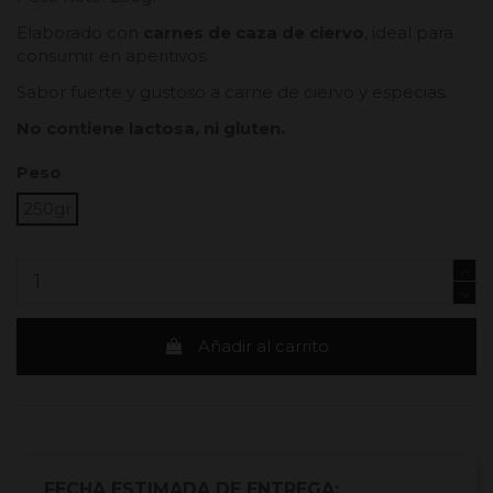
Elaborado con
carnes de caza de ciervo
, ideal para
consumir en aperitivos.
Sabor fuerte y gustoso a carne de ciervo y especias.
No contiene lactosa, ni gluten.
Peso
250gr
Añadir al carrito
FECHA ESTIMADA DE ENTREGA: