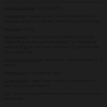
Registro sanitario
: 10.025665/TE
Ingredientes
: Magro ciervo, panceta, pimentón, sal,
especia, extractos vegetales, dextrosa, aroma natural.
Peso neto
: 250 g .
Valor nutritivo
: Valor energético 1506KJ/ 360 kCal,
Grasas 28 g, de las cuales saturadas 11 g, hidratos de
carbono 2.3g, de los cuales azucares 0.9 g, Proteínas
26.01g, sal 3.79g.
Consumo preferente:
Ver envase, (normalmente 9-12
meses)
Presentación
: Envasado al vacio.
Conservación
: Lugar fresco y seco. Conservar en el
frigorífico una vez abierta.
Uso
: Se en acompañamientos, entrantes, almuerzos y
meriendas.