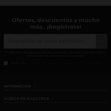
Ofertas, descuentos y mucho
más.. ¡Regístrate!
Puede darse de baja en cualquier momento. Para ello, consulte nuestra
información de contacto en el aviso legal.
Acepto las
condiciones generales y la política de confidencialidad
INFORMACIÓN
ACERCA DE NOSOTROS