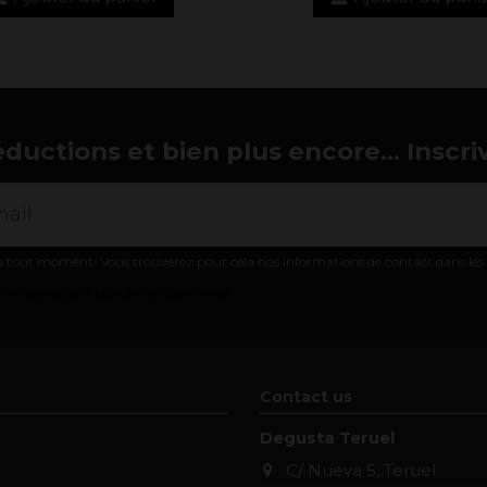
éductions et bien plus encore... Inscri
 tout moment. Vous trouverez pour cela nos informations de contact dans les co
nérales et politique de confidentialité
Contact us
Degusta Teruel
C/ Nueva 5, Teruel