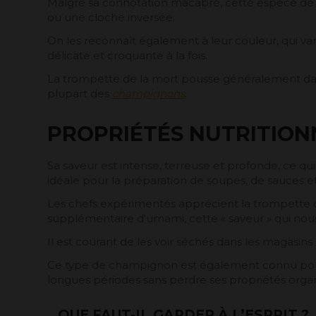
Malgré sa connotation macabre, cette espèce de 
ou une cloche inversée.
On les reconnaît également à leur couleur, qui vari
délicate et croquante à la fois.
La trompette de la mort pousse généralement dans 
plupart des
champignons
.
PROPRIÉTÉS NUTRITION
Sa saveur est intense, terreuse et profonde, ce qu
idéale pour la préparation de soupes, de sauces et 
Les chefs expérimentés apprécient la trompette d
supplémentaire d'umami, cette « saveur » qui nous
Il est courant de les voir séchés dans les magasin
Ce type de champignon est également connu pour 
longues périodes sans perdre ses propriétés orga
QUE FAUT-IL GARDER À L’ESPRIT ?