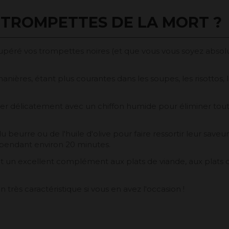
 TROMPETTES DE LA MORT ?
péré vos trompettes noires (et que vous vous soyez absolum
nières, étant plus courantes dans les soupes, les risottos, l
r délicatement avec un chiffon humide pour éliminer toute s
 du beurre ou de l'huile d'olive pour faire ressortir leur saveur
 pendant environ 20 minutes.
nt un excellent complément aux plats de viande, aux plat
ès caractéristique si vous en avez l'occasion !