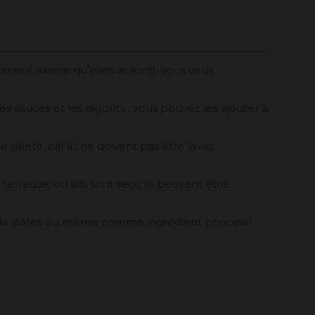
ent assuré qu'elles le sont), vous vous
es sauces et les ragoûts ; vous pouvez les ajouter à
aleté, car ils ne doivent pas être lavés
 terreuse, ou s'ils sont secs, ils peuvent être
s de pâtes ou même comme ingrédient principal