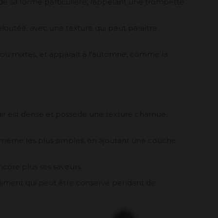
e sa forme particulière, rappelant une trompette
veloutée, avec une texture qui peut paraître
 ou mixtes, et apparaît à l'automne, comme la
chair est dense et possède une texture charnue,
s même les plus simples, en ajoutant une couche
ncore plus ses saveurs.
aliment qui peut être conservé pendant de