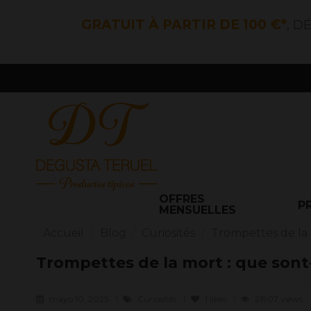
GRATUIT À PARTIR DE 100 €*
, D
OFFRES
P
MENSUELLES
Accueil
Blog
Curiosités
Trompettes de la 
Trompettes de la mort : que sont-
mayo 10, 2025
Curiosités
1
likes
21907 views