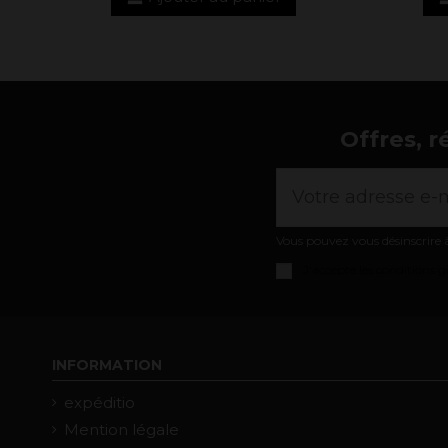
Offres, r
Vous pouvez vous désinscrire à
J'accepte les
conditions gé
INFORMATION
expéditio
Mention légale