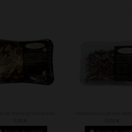
e de champignons séchés
Rebollones ou girolles dés
11,06 €
12,02 €
Ajouter au panier
Ajouter au pani