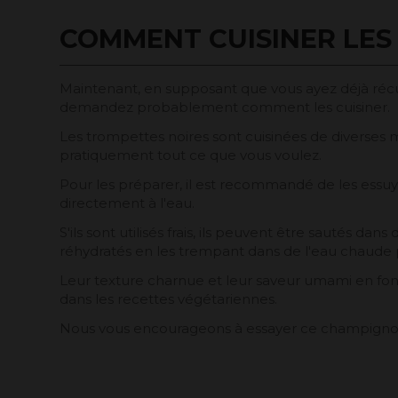
COMMENT CUISINER LES
Maintenant, en supposant que vous ayez déjà récu
demandez probablement comment les cuisiner.
Les trompettes noires sont cuisinées de diverses ma
pratiquement tout ce que vous voulez.
Pour les préparer, il est recommandé de les essuye
directement à l'eau.
S'ils sont utilisés frais, ils peuvent être sautés dans
réhydratés en les trempant dans de l'eau chaude
Leur texture charnue et leur saveur umami en fo
dans les recettes végétariennes.
Nous vous encourageons à essayer ce champignon tr