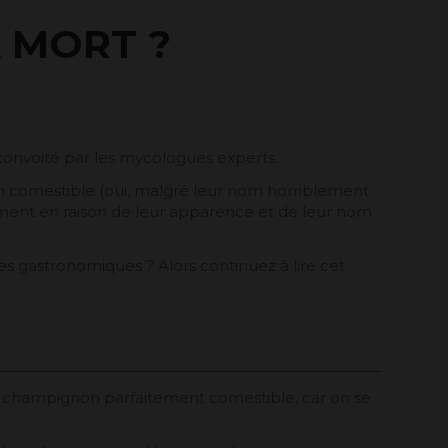
 MORT ?
 convoité par les mycologues experts.
n comestible (oui, malgré leur nom horriblement
mment en raison de leur apparence et de leur nom
es gastronomiques ? Alors continuez à lire cet
 de champignon parfaitement comestible, car on se