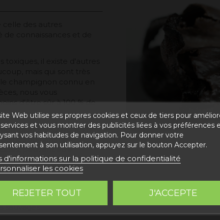
 celle des autres
 de connaissances et de
toxiques, il existe d'autres
oup, mais qui sont très
 (le champignon connu en
èces, nous vous
ins d'être sûr à 100 % de
ite Web utilise ses propres cookies et ceux de tiers pour amélior
services et vous montrer des publicités liées à vos préférences 
es champignons sauvages ne
lysant vos habitudes de navigation. Pour donner votre
urbaines ou dans des
sentement à son utilisation, appuyez sur le bouton Accepter.
icides, peuvent être
s d'informations sur la politique de confidentialité
 les toxines de
rsonnaliser les cookies
lte de champignons, il est
REJETER TOUT
J'ACCEPTE
uprès de sources réputées,
s sauvages.