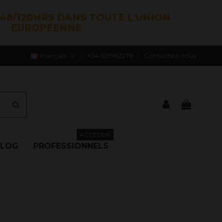
48/120HRS DANS TOUTE L'UNION
EUROPÉENNE
Français
+34 613982278
Contactez-nous
ACCÉDER
BLOG
PROFESSIONNELS