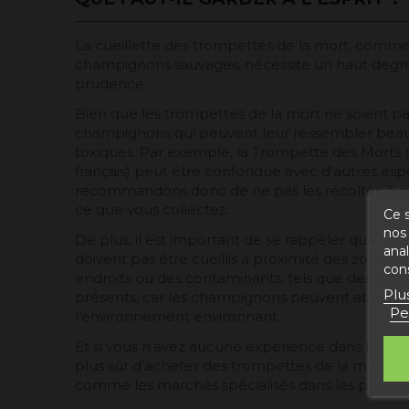
La cueillette des trompettes de la mort, comme
champignons sauvages, nécessite un haut degré
prudence.
Bien que les trompettes de la mort ne soient pas 
champignons qui peuvent leur ressembler beauc
toxiques. Par exemple, la Trompette des Morts
français) peut être confondue avec d'autres esp
recommandons donc de ne pas les récolter, à mo
ce que vous collectez.
Ce s
nos 
De plus, il est important de se rappeler que l
ana
doivent pas être cueillis à proximité des zones 
con
endroits où des contaminants, tels que des pest
Plu
présents, car les champignons peuvent absorber
Pe
l’environnement environnant.
Et si vous n'avez aucune expérience dans la réco
plus sûr d'acheter des trompettes de la mort a
comme les marchés spécialisés dans les produit