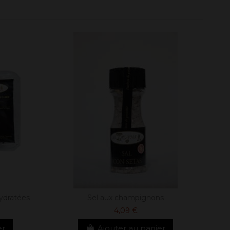
hydratées
Sel aux champignons
4,09 €
er
Ajouter au panier