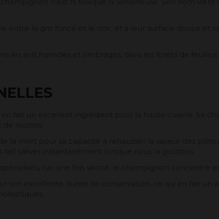
champignon n’est ni toxique ni vénéneuse. Son nom vient d
e entre le gris foncé et le noir, et à leur surface douce et 
les sols humides et ombragés, dans les forêts de feuillus
NELLES
i en fait un excellent ingrédient pour la haute cuisine. Sa 
de risottos.
e la mort pour sa capacité à rehausser la saveur des plat
 fait saliver instantanément lorsque nous la goûtons.
s spécialisés, car une fois séché, le champignon concentre e
son excellente durée de conservation, ce qui en fait un 
noleptiques.