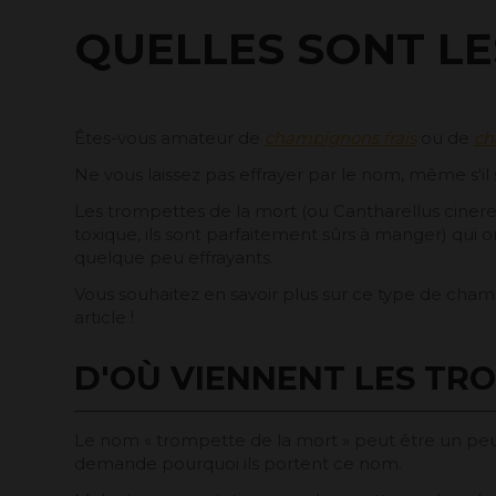
QUELLES SONT LE
Êtes-vous amateur de
champignons frais
ou de
ch
Ne vous laissez pas effrayer par le nom, même s'il
Les trompettes de la mort (ou Cantharellus ciner
toxique, ils sont parfaitement sûrs à manger) qu
quelque peu effrayants.
Vous souhaitez en savoir plus sur ce type de cham
article !
D'OÙ VIENNENT LES TR
Le nom « trompette de la mort » peut être un peu 
demande pourquoi ils portent ce nom.