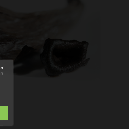
er
en