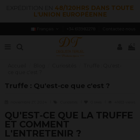
EXPÉDITION EN
48/120HRS DANS TOUTE
L'UNION EUROPÉENNE
Français
+34 613982278
Contactez-nous
0
Accueil
Blog
Curiosités
Truffe : Qu'est-
ce que c'est ?
Truffe : Qu'est-ce que c'est ?
noviembre 27, 2024
Curiosités
0
likes
41653 views
QU'EST-CE QUE LA TRUFFE
ET COMMENT
L'ENTRETENIR ?