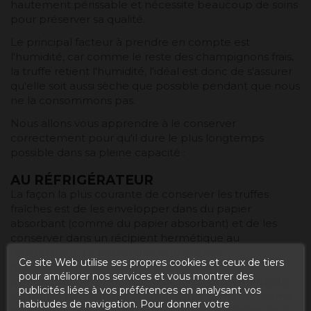
hautement périssable et nécessite beaucoup de soins
pour préserver sa qualité.
Le principal facteur à prendre en compte est
l'humidité, car comme le reste des champignons frais,
la truffe retient l'humidité, l'idéal est donc de s'assurer
qu'elle soit aussi sèche que possible pendant que nous
ne la consommons pas.
Nous allons vous apprendre à le conserver
correctement pour qu'il dure le plus longtemps
possible dans sa pleine capacité :
AU RÉFRIGÉRATEUR
La façon la plus courante de conserver les truffes
fraîches est de les envelopper dans du papier
absorbant (comme du papier absorbant) et de les
conserver dans un récipient hermétique au
réfrigérateur. Le papier doit être changé
Ce site Web utilise ses propres cookies et ceux de tiers
quotidiennement pour éviter que l'humidité
pour améliorer nos services et vous montrer des
n'endommage le champignon. Avec cette méthode,
publicités liées à vos préférences en analysant vos
les truffes peuvent durer jusqu'à une semaine, même
habitudes de navigation. Pour donner votre
si nous recommandons de les consommer dans les 7