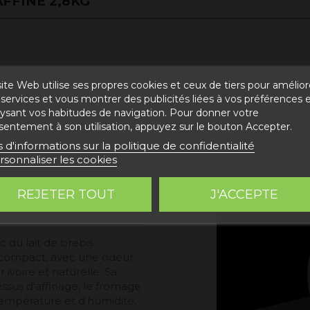
FFINÉ 2,8KG"
ite Web utilise ses propres cookies et ceux de tiers pour amélior
services et vous montrer des publicités liées à vos préférences 
lysant vos habitudes de navigation. Pour donner votre
sentement à son utilisation, appuyez sur le bouton Accepter.
e présure et de sel.
s d'informations sur la politique de confidentialité
re se rapprochant du jaune pâle.
rsonnaliser les cookies
REJETER TOUT
J'ACCEPTE
,8 KG ?
 du lait de brebis
 compact, avec une odeur
 ivoire et naturelle. Sa
ssus d'affinage, le fromage
température et d'humidité,