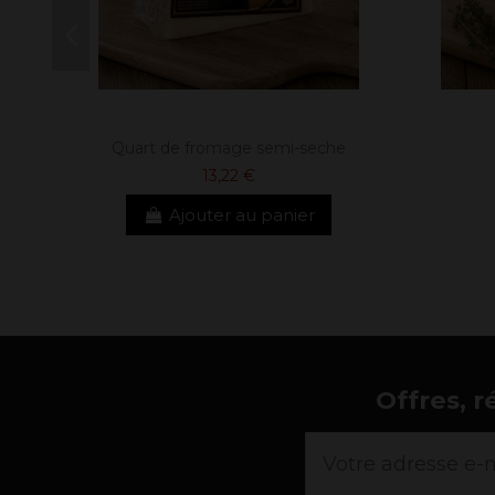
Quart de fromage semi-seche
13,22 €
Ajouter au panier
Offres, r