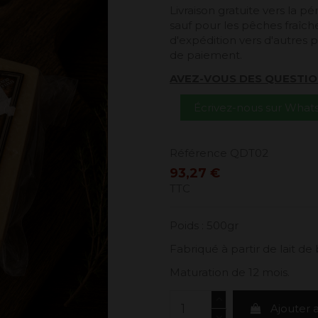
Livraison gratuite vers la 
sauf pour les pêches fraîches
d'expédition vers d'autres p
de paiement.
AVEZ-VOUS DES QUESTIO
Écrivez-nous sur Wha
Référence
QDT02
93,27 €
TTC
Poids : 500gr
Fabriqué à partir de lait d
Maturation de 12 mois.
Ajouter 