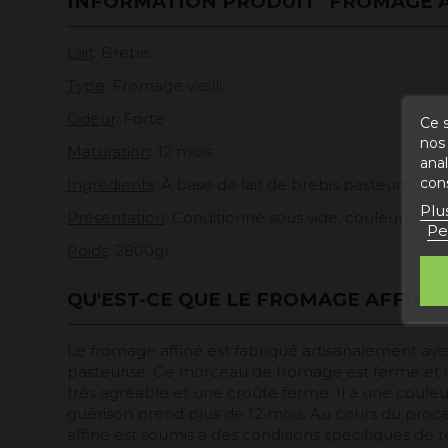
INFORMATION PRODUIT "FROMAGE A
Lait
: Brebis
Type
: Fromage vieilli
Odeur
: Forte
Ce s
nos 
Maturation
: 12 mois
ana
con
Ingrédients
: À base de lait de brebis pasteurisé, d
Plu
Présentation
: Conditionné sous vide, couleur ivoi
Pe
Poids
: 2800gr
QU'EST-CE QUE LE FROMAGE AFFINÉ 2
Le fromage affiné est fabriqué artisanalement avec
pasteurisé. Ce morceau de fromage est ferme et
très agréable et une croûte ferme. Il a une couleur
guérison prend plus de 12 mois. Au cours du proce
affiné est soumis à des conditions spécifiques de 