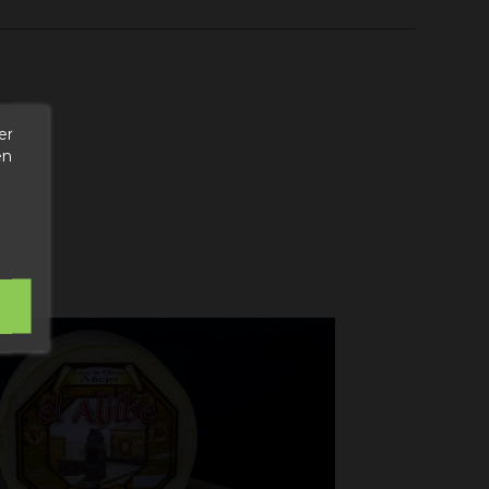
er
en