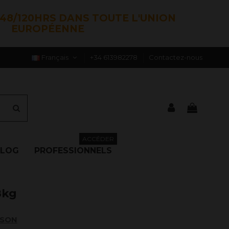
48/120HRS DANS TOUTE L'UNION
EUROPÉENNE
Français
+34 613982278
Contactez-nous
ACCÉDER
BLOG
PROFESSIONNELS
8kg
ISON