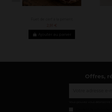
Fuet de cerf à la piment
2,91 €
Ajouter au panier
Offres, r
Vous pouvez vous désinscrire à
J'accepte les
conditions gé