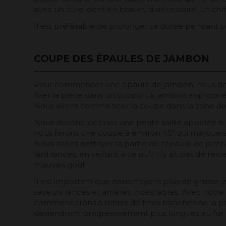
avec un cure-dent en bois et, si nécessaire, un c
Il est préférable de prolonger sa durée pendant p
COUPE DES ÉPAULES DE JAMBON
Pour commencer une épaule de jambon, nous dev
fixer la pièce dans un support à jambon approprié,
Nous allons commencer la coupe dans la zone de
Nous devons localiser une petite saillie appelée le j
nous ferons une coupe à environ 45º qui marquer
Nous allons nettoyer la partie de l'épaule de jam
lard rances, en veillant à ce qu'il n'y ait pas de re
mauvais goût.
Il est important que nous n'ayons plus de graisse j
saveurs rances et amères indésirables. Avec notr
commencerons à retirer de fines tranches de la part
deviendront progressivement plus longues au fur 