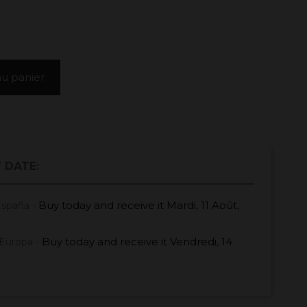
au panier
 DATE:
Buy today
and receive it
Mardi, 11 Août,
España -
Buy today
and receive it
Vendredi, 14
Europa -