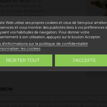
otégée de Terue
est un
ruel sont élaborées à
el. Pour que les épaules
vent répondre à certaines
ite Web utilise ses propres cookies et ceux de tiers pour amélior
services et vous montrer des publicités liées à vos préférences 
st la patte avant du
lysant vos habitudes de navigation. Pour donner votre
 se caractérise par sa
sentement à son utilisation, appuyez sur le bouton Accepter.
élicate, une texture juteuse
s d'informations sur la politique de confidentialité
ique.
rsonnaliser les cookies
mand et de qualité que
 votre domicile. Acheter de
REJETER TOUT
J'ACCEPTE
urs un succès.
AMBON
esoin d'être réfrigérée pour sa conservation, il suffit de co
dessèche pas le jambon. Nous recommandons de couvrir la c