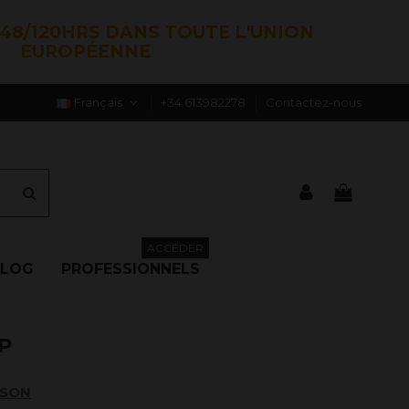
48/120HRS DANS TOUTE L'UNION
EUROPÉENNE
Français
+34 613982278
Contactez-nous
ACCÉDER
BLOG
PROFESSIONNELS
P
ISON