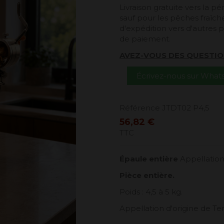
Livraison gratuite vers la 
sauf pour les pêches fraîches
d'expédition vers d'autres p
de paiement.
AVEZ-VOUS DES QUESTIO
Écrivez-nous sur Wha
Référence
JTDT02 P4,5
56,82 €
TTC
Épaule entière
Appellation 
Pièce entière.
Poids : 4,5 à 5 kg.
Appellation d'origine de Ter