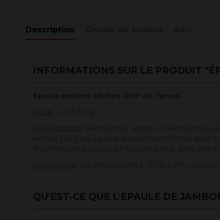
Description
Détails du produit
Avis
INFORMATIONS SUR LE PRODUIT "É
Épaule entière séchée DOP de Teruel.
Poids
: 4,5 à 5 kg.
Présentation
: Maintient le sabot, un élément qui 
en feu. De plus, il a une bande numérotée, avec le
d'un filet, dans un sac en tissu et placé dans une bo
Ingrédients
: Sel, antioxydant E-331iii, E301, conser
QU'EST-CE QUE L'ÉPAULE DE JAMBO