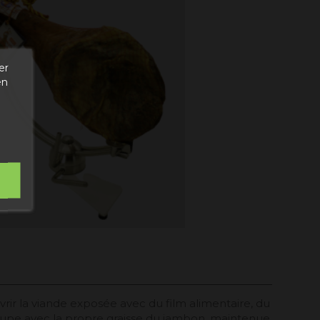
er
en
uvrir la viande exposée avec du film alimentaire, du
oupe avec la propre graisse du jambon, maintenue