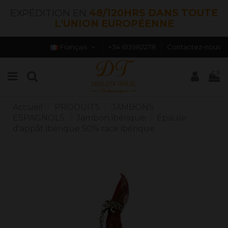
EXPÉDITION EN
48/120HRS DANS TOUTE
L'UNION EUROPÉENNE
Français
+34 613982278
Contactez-nous
0
Accueil
PRODUITS
JAMBONS
ESPAGNOLS
Jambon ibérique
Épaule
d'appât ibérique 50% race ibérique