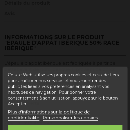
Détails du produit
Avis
INFORMATIONS SUR LE PRODUIT
"ÉPAULE D'APPÂT IBÉRIQUE 50% RACE
IBÉRIQUE"
L'épaule d'appât ibérique est fabriquée à partir de
pattes avant de porc ibérique. Il provient de porcs
Ce site Web utilise ses propres cookies et ceux de tiers
ibériques nourris avec des aliments composés de
pour améliorer nos services et vous montrer des
céréales et de légumineuses, aliments de haute
publicités liées à vos préférences en analysant vos
qualité.
habitudes de navigation. Pour donner votre
Sucage : Minimum 18 mois de séchage naturel en
consentement à son utilisation, appuyez sur le bouton
fenêtre ouverte
Accepter.
Plus d'informations sur la politique de
Aliment : Appât
confidentialité
Personnaliser les cookies
Origine : 50% ibérique