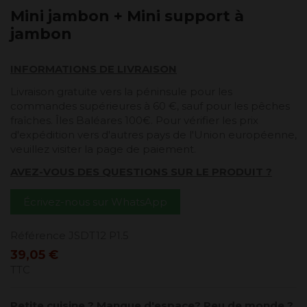
Mini jambon + Mini support à
jambon
INFORMATIONS DE LIVRAISON
Livraison gratuite vers la péninsule pour les
commandes supérieures à 60 €, sauf pour les pêches
fraîches. Îles Baléares 100€. Pour vérifier les prix
d'expédition vers d'autres pays de l'Union européenne,
veuillez visiter la page de paiement.
AVEZ-VOUS DES QUESTIONS SUR LE PRODUIT ?
Écrivez-nous sur WhatsApp
Référence
JSDT12 P1.5
39,05 €
TTC
Petite cuisine ? Manque d'espace? Peu de monde ?