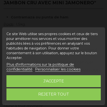
JAMBON CRU AVEC MINI JAMONERO"
Contramaza ou punta de ham
Poids
: 1,5kg.
Type de jambon
: Jambon serrano.
Ce site Web utilise ses propres cookies et ceux de tiers
pour améliorer nos services et vous montrer des
Planche à découper avec fixation
publicités liées à vos préférences en analysant vos
habitudes de navigation. Pour donner votre
Planche idéale pour les comptoirs avec marteaux à
consentement à son utilisation, appuyez sur le bouton
jambon.
Accepter.
Utiliser
: Maniable, facile et confortable à nettoyer.
Plus d'informations sur la politique de
confidentialité
Personnaliser les cookies
Réglable à la largeur de mesure pour différents clubs.
Résistance
: Légère et stable, idéal pour couper de
J'ACCEPTE
petits morceaux.
Le mini porte-jambon est une aide idéale pour nous
REJETER TOUT
aider dans la cuisine. Sa taille et sa légèreté le rendent
confortable à avoir et à ranger n'importe où, pouvant
l'avoir à tout moment.