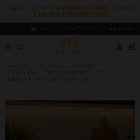
EXPÉDITION EN
48/120HRS DANS TOUTE
L'UNION EUROPÉENNE
Français
+34 613982278
Contactez-nous
0
Accueil
PRODUITS
JAMBONS
ESPAGNOLS
Jambons serrano
Mini
jambon + Mini support à jambon