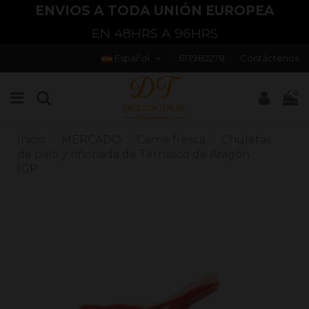
ENVIOS A TODA UNIÓN EUROPEA
EN 48HRS A 96HRS
Español
613982278
Contáctenos
0
Inicio
MERCADO
Carne fresca
Chuletas
de palo y riñonada de Ternasco de Aragón
IGP