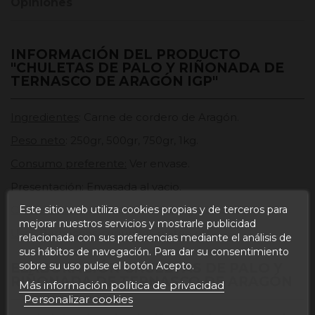
Opiniones
INFORMACIÓN DEL PRODUCTO
"CHULETAS DE PALO Y RIÑONADA DE
TERNASCO DE ARAGÓN IGP"
Ingredientes
: Carne de cordero de Aragón.
Peso neto
: 250gr, 500gr, 750gr, 1kg.
Consumo preferente:
Ver envase.
Presentación
: Envasada al vacio.
Este sitio web utiliza cookies propias y de terceros para
Conservación
: Conservar en el frigorífico.
mejorar nuestros servicios y mostrarle publicidad
Uso
: Barbacoas, segundos platos, etc.
relacionada con sus preferencias mediante el análisis de
sus hábitos de navegación. Para dar su consentimiento
sobre su uso pulse el botón Acepto.
ELABORACIÓN CHULETAS DE PALO Y
RIÑONADA DE TERNASCO DE ARAGÓN
Más información política de privacidad
Personalizar cookies