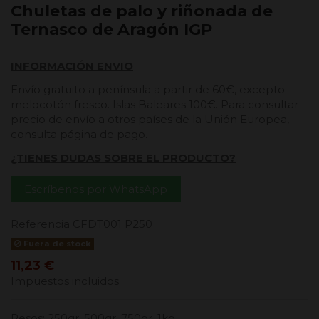
Chuletas de palo y riñonada de
Ternasco de Aragón IGP
INFORMACIÓN ENVIO
Envío gratuito a península a partir de 60€, excepto
melocotón fresco. Islas Baleares 100€. Para consultar
precio de envío a otros países de la Unión Europea,
consulta página de pago.
¿TIENES DUDAS SOBRE EL PRODUCTO?
Escríbenos por WhatsApp
Referencia
CFDT001 P250
Fuera de stock
11,23 €
Impuestos incluidos
Pesos: 250gr, 500gr, 750gr, 1kg