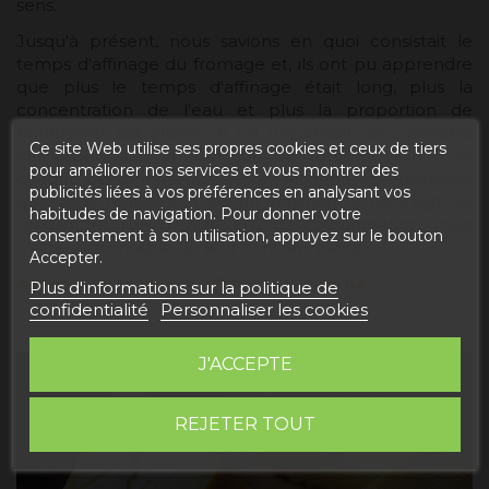
sens.
Jusqu'à présent, nous savions en quoi consistait le
temps d'affinage du fromage et, ils ont pu apprendre
que plus le temps d'affinage était long, plus la
concentration de l'eau et plus la proportion de
nutriments est élevée. Il est important de connaître
Ce site Web utilise ses propres cookies et ceux de tiers
cet aspect car en fonction de l'état de santé de
pour améliorer nos services et vous montrer des
chaque personne, vous devrez façonner les fromages
publicités liées à vos préférences en analysant vos
que vous mangez. A aucun moment il ne s'agit de
habitudes de navigation. Pour donner votre
restreindre l'un d'entre eux de l'alimentation, mais
consentement à son utilisation, appuyez sur le bouton
d'être responsable de leur consommation.
Accepter.
Acheter du fromage affiné de la citerne
Plus d'informations sur la politique de
confidentialité
Personnaliser les cookies
J'ACCEPTE
REJETER TOUT