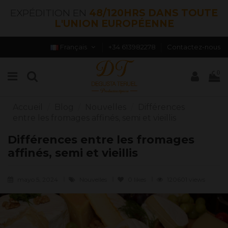
EXPÉDITION EN
48/120HRS DANS TOUTE
L'UNION EUROPÉENNE
Français
+34 613982278
Contactez-nous
0
Accueil
Blog
Nouvelles
Différences
entre les fromages affinés, semi et vieillis
Différences entre les fromages
affinés, semi et vieillis
mayo 5, 2024
Nouvelles
0
likes
120601 views