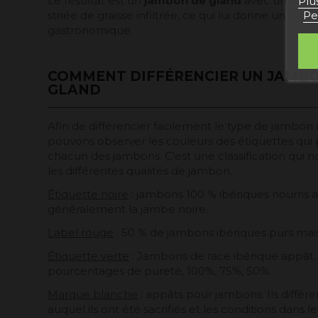
Le résultat est un
jambon de gland
avec un arôme 
Plu
Pe
striée de graisse infiltrée, ce qui lui donne un 
gastronomique.
COMMENT DIFFÉRENCIER UN JAMBO
GLAND
Afin de différencier facilement le type de jambo
pouvons observer les couleurs des étiquettes qui
chacun des jambons. C'est une classification qui 
les différentes qualités de jambon.
Étiquette noire
: jambons 100 % ibériques nourris 
J'accepte les
conditions 
généralement la jambe noire.
Label rouge
: 50 % de jambons ibériques purs mais
Étiquette verte
: Jambons de race ibérique appât. I
pourcentages de pureté, 100%, 75%, 50%.
Marque blanche
: appâts pour jambons. Ils diffèr
auquel ils ont été sacrifiés et les conditions dans l