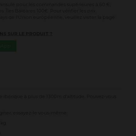
péninsule pour les commandes supérieures à 60 €,
. Îles Baléares 100€. Pour vérifier les prix
ays de l'Union européenne, veuillez visiter la page
NS SUR LE PRODUIT ?
tsApp
rie ibérique à plus de 1300m d'altitude. Pouvez-vous
aginer, essayez-le vous-même.
5 kg
.