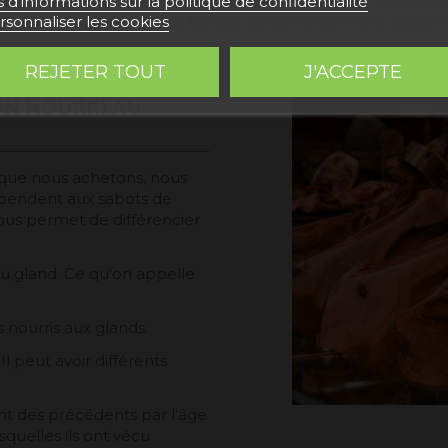
et une saveur distinctive, avec une texture lisse et juteus
s d'informations sur la politique de confidentialité
nove
rsonnaliser les cookies
aspect marbré. Le jambon de bellota est généralement coup
REJETER TOUT
J'ACCEPTE
N NOURRI AU
n que nous achetons, nous
 pendent aux sabots de
nous permet de différencier
au gland. Ce qu'on appelle
générales et politique de confidentialité
 nourris aux glands.
l peut avoir différents
ent des précédents par l'âge
esquelles ils ont vécu