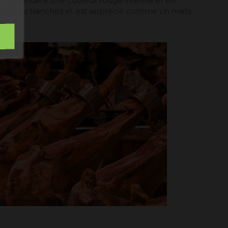
e. La viande a une couleur rouge intense et est
mbre
é en fines tranches et est apprécié comme un mets
Subscribe