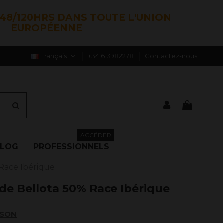
48/120HRS DANS TOUTE L'UNION
EUROPÉENNE
Français
+34 613982278
Contactez-nous
ACCÉDER
BLOG
PROFESSIONNELS
Race Ibérique
de Bellota 50% Race Ibérique
ISON