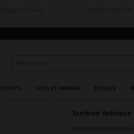
ÉPEND DU PAYS
EXPÉDITION EN
RODUITS
LOTS ET PANIERS
DÉTAILS
Jambon ibérique
Jambon Ibérique de Bellota 50% 
Jambon Ibérique 
INFORMATIONS DE LIVRA