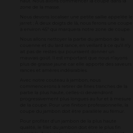
haut. Nous allons commencer la coupe dans la
zone de la masse.
Nous devons localiser une petite saillie appelée le
jarret ; À deux doigts de là, nous ferons une coupe
à environ 45º qui marquera notre zone de coupe.
Nous allons nettoyer la partie du jambon de la
couenne et du lard rance, en veillant à ce qu'il n'y
ait pas de restes qui pourraient donner un
mauvais goût. Il est important que nous n'ayons
plus de graisse jaune car elle apporte des saveurs
rances et amères indésirables.
Avec notre couteau à jambon, nous
commencerons à retirer de fines tranches de la
partie la plus haute, celles-ci deviendront
progressivement plus longues au fur et à mesure
de la coupe. Pour une finition professionnelle, la
coupe du jambon doit être parallèle au fémur.
Pour profiter d'un jambon de la plus haute
qualité, le filet du jambon doit être le plus fin