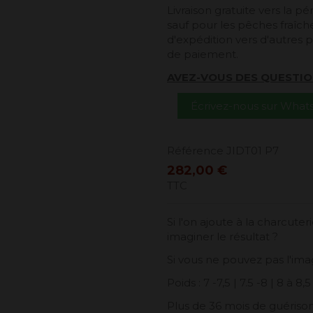
Livraison gratuite vers la 
sauf pour les pêches fraîches
d'expédition vers d'autres p
de paiement.
AVEZ-VOUS DES QUESTIO
Écrivez-nous sur Wha
Référence
JIDT01 P7
282,00 €
TTC
Si l'on ajoute à la charcute
imaginer le résultat ?
Si vous ne pouvez pas l'im
Poids : 7 -7,5 | 7.5 -8 | 8 à 8,
Plus de 36 mois de guérison