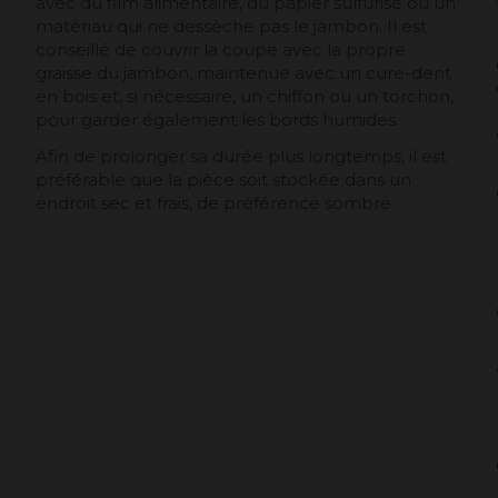
avec du film alimentaire, du papier sulfurisé ou un
matériau qui ne dessèche pas le jambon. Il est
conseillé de couvrir la coupe avec la propre
graisse du jambon, maintenue avec un cure-dent
en bois et, si nécessaire, un chiffon ou un torchon,
pour garder également les bords humides.
Afin de prolonger sa durée plus longtemps, il est
préférable que la pièce soit stockée dans un
endroit sec et frais, de préférence sombre.