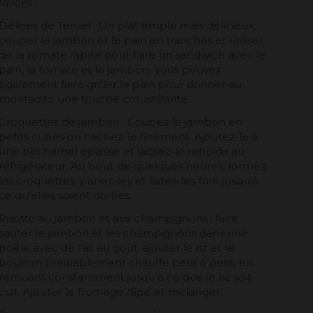
favoris :
Délices de Teruel : Un plat simple mais délicieux,
couper le jambon et le pain en tranches et utiliser
de la tomate râpée pour faire un sandwich avec le
pain, la tomate et le jambon. Vous pouvez
également faire griller le pain pour donner au
montadito une touche croustillante.
Croquettes de jambon : Coupez le jambon en
petits cubes ou hachez-le finement. Ajoutez-le à
une béchamel épaisse et laissez-le refroidir au
réfrigérateur. Au bout de quelques heures, formez
les croquettes, panez-les et faites-les frire jusqu'à
ce qu'elles soient dorées.
Risotto au jambon et aux champignons : faire
sauter le jambon et les champignons dans une
poêle avec de l'ail au goût, ajouter le riz et le
bouillon préalablement chauffé petit à petit, en
remuant constamment jusqu'à ce que le riz soit
cuit. Ajouter le fromage râpé et mélanger