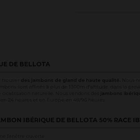
UE DE BELLOTA
 trouver
des jambons de gland de haute qualité.
Nous no
bons sont affinés à plus de 1300m d'altitude, dans la provi
cicatrisation naturelle. Nous vendons des
jambons ibériqu
e en 24 heures et en Europe en 48/96 heures.
AMBON IBÉRIQUE DE BELLOTA 50% RACE IB
ne fenêtre ouverte.