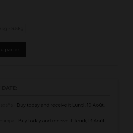
8kg - 8.5kg
au panier
 DATE:
Buy today
and receive it
Lundi, 10 Août,
España -
Buy today
and receive it
Jeudi, 13 Août,
Europa -