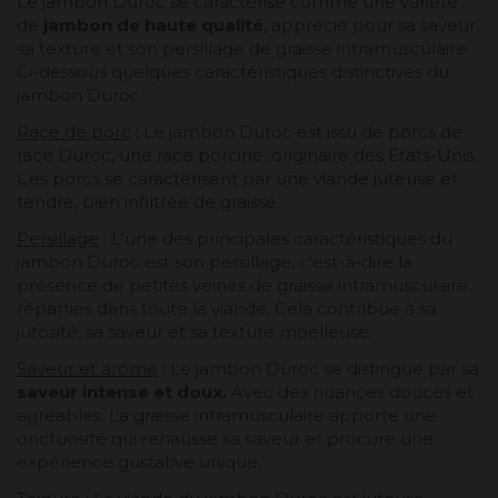
Le jambon Duroc se caractérise comme une variété
de
jambon de haute qualité
, apprécié pour sa saveur,
sa texture et son persillage de graisse intramusculaire.
Ci-dessous quelques caractéristiques distinctives du
jambon Duroc :
Race de porc
: Le jambon Duroc est issu de porcs de
race Duroc, une race porcine. originaire des États-Unis.
Ces porcs se caractérisent par une viande juteuse et
tendre, bien infiltrée de graisse.
Persillage
: L'une des principales caractéristiques du
jambon Duroc est son persillage, c'est-à-dire la
présence de petites veines de graisse intramusculaire
réparties dans toute la viande. Cela contribue à sa
jutosité, sa saveur et sa texture moelleuse.
Saveur et arôme
: Le jambon Duroc se distingue par sa
saveur intense et doux.
Avec des nuances douces et
agréables. La graisse intramusculaire apporte une
onctuosité qui rehausse sa saveur et procure une
expérience gustative unique.