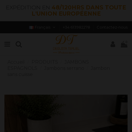
EXPÉDITION EN
48/120HRS DANS TOUTE
L'UNION EUROPÉENNE
Français
+34 613982278
Contactez-nous
0
Accueil
PRODUITS
JAMBONS
ESPAGNOLS
Jambons serrano
Jambon
sans cuisse